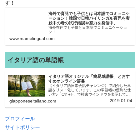
す！
海外で育児でも子供とは日本語でコミュニケ
ーション！韓国で日韓バイリンガル育児を実
践中の母の試行錯誤や努力を発信中。
海外在住でも子供と日本語でコミュニケーショ
ン！
www.mamelingual.com
イタリア語の単語帳
イタリア語オリジナル「簡易単語帳」とおす
すめオンライン辞書
【イタリア語日常会話チャレンジ】で紹介した単
語をリスト化しています。この単語帳の便利な使
い方♪「Ctrl＋F」で検索ウインドウを表示して、
知りたい単語を探すことができます。イタリア語
2019.01.04
giapponeseitaliano.com
→日本語、日本語→イタリア語 どちらでも検索
できるので、良…
プロフィール
サイトポリシー