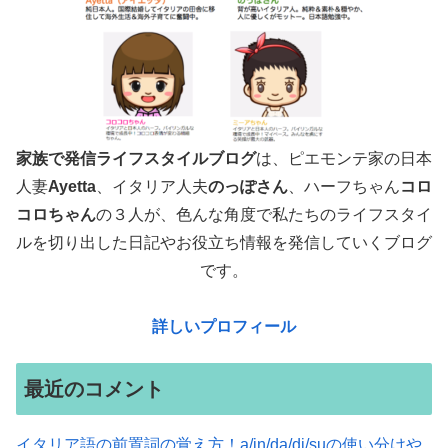
家族で発信ライフスタイルブログ
は、ピエモンテ家の日本
人妻
Ayetta
、イタリア人夫
のっぽさん
、ハーフちゃん
コロ
コロちゃん
の３人が、色んな角度で
私たちのライフスタイ
ルを切り出した日記やお役立ち情報を発信していくブログ
です。
詳しいプロフィール
最近のコメント
イタリア語の前置詞の覚え方！a/in/da/di/suの使い分けや