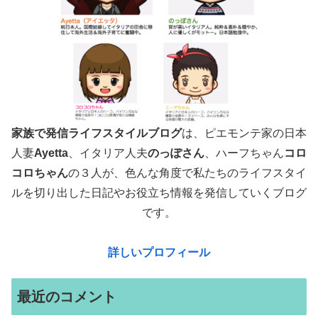
家族で発信ライフスタイルブログ
は、ピエモンテ家の日本
人妻
Ayetta
、イタリア人夫
のっぽさん
、ハーフちゃん
コロ
コロちゃん
の３人が、色んな角度で
私たちのライフスタイ
ルを切り出した日記やお役立ち情報を発信していくブログ
です。
詳しいプロフィール
最近のコメント