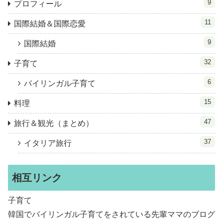
9
プロフィール
11
国際結婚＆国際恋愛
9
国際結婚
32
子育て
6
バイリンガル子育て
15
料理
47
旅行＆観光（まとめ）
37
イタリア旅行
相互リンク
子育て
韓国でバイリンガル子育てをされている先輩ママのブログ