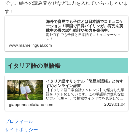
です。絵本の読み聞かせなどに力を入れていらっしゃいま
す！
海外で育児でも子供とは日本語でコミュニケ
ーション！韓国で日韓バイリンガル育児を実
践中の母の試行錯誤や努力を発信中。
海外在住でも子供と日本語でコミュニケーショ
ン！
www.mamelingual.com
イタリア語の単語帳
イタリア語オリジナル「簡易単語帳」とおす
すめオンライン辞書
【イタリア語日常会話チャレンジ】で紹介した単
語をリスト化しています。この単語帳の便利な使
い方♪「Ctrl＋F」で検索ウインドウを表示して、
知りたい単語を探すことができます。イタリア語
2019.01.04
giapponeseitaliano.com
→日本語、日本語→イタリア語 どちらでも検索
できるので、良…
プロフィール
サイトポリシー