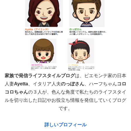
家族で発信ライフスタイルブログ
は、ピエモンテ家の日本
人妻
Ayetta
、イタリア人夫
のっぽさん
、ハーフちゃん
コロ
コロちゃん
の３人が、色んな角度で
私たちのライフスタイ
ルを切り出した日記やお役立ち情報を発信していくブログ
です。
詳しいプロフィール