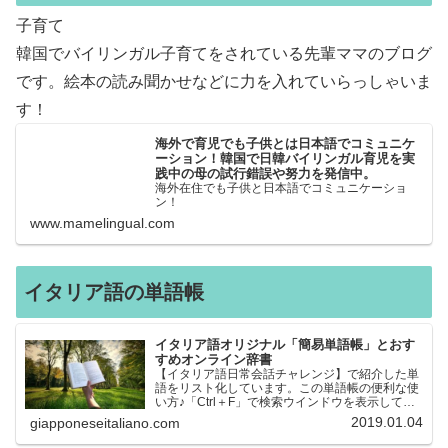
子育て
韓国でバイリンガル子育てをされている先輩ママのブログ
です。絵本の読み聞かせなどに力を入れていらっしゃいま
す！
海外で育児でも子供とは日本語でコミュニケ
ーション！韓国で日韓バイリンガル育児を実
践中の母の試行錯誤や努力を発信中。
海外在住でも子供と日本語でコミュニケーショ
ン！
www.mamelingual.com
イタリア語の単語帳
イタリア語オリジナル「簡易単語帳」とおす
すめオンライン辞書
【イタリア語日常会話チャレンジ】で紹介した単
語をリスト化しています。この単語帳の便利な使
い方♪「Ctrl＋F」で検索ウインドウを表示して、
知りたい単語を探すことができます。イタリア語
2019.01.04
giapponeseitaliano.com
→日本語、日本語→イタリア語 どちらでも検索
できるので、良…