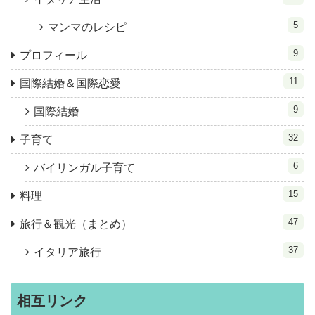
5
マンマのレシピ
9
プロフィール
11
国際結婚＆国際恋愛
9
国際結婚
32
子育て
6
バイリンガル子育て
15
料理
47
旅行＆観光（まとめ）
37
イタリア旅行
相互リンク