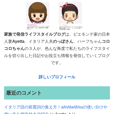
家族で発信ライフスタイルブログ
は、ピエモンテ家の日本
人妻
Ayetta
、イタリア人夫
のっぽさん
、ハーフちゃん
コロ
コロちゃん
の３人が、色んな角度で
私たちのライフスタイ
ルを切り出した日記やお役立ち情報を発信していくブログ
です。
詳しいプロフィール
最近のコメント
イタリア語の前置詞の覚え方！a/in/da/di/suの使い分けや