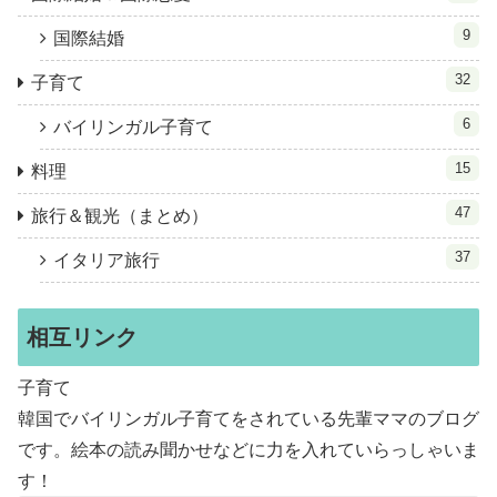
9
国際結婚
32
子育て
6
バイリンガル子育て
15
料理
47
旅行＆観光（まとめ）
37
イタリア旅行
相互リンク
子育て
韓国でバイリンガル子育てをされている先輩ママのブログ
です。絵本の読み聞かせなどに力を入れていらっしゃいま
す！