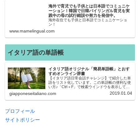
海外で育児でも子供とは日本語でコミュニケ
ーション！韓国で日韓バイリンガル育児を実
践中の母の試行錯誤や努力を発信中。
海外在住でも子供と日本語でコミュニケーショ
ン！
www.mamelingual.com
イタリア語の単語帳
イタリア語オリジナル「簡易単語帳」とおす
すめオンライン辞書
【イタリア語日常会話チャレンジ】で紹介した単
語をリスト化しています。この単語帳の便利な使
い方♪「Ctrl＋F」で検索ウインドウを表示して、
知りたい単語を探すことができます。イタリア語
2019.01.04
giapponeseitaliano.com
→日本語、日本語→イタリア語 どちらでも検索
できるので、良…
プロフィール
サイトポリシー