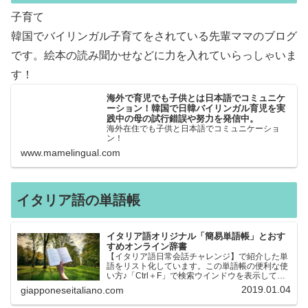
子育て
韓国でバイリンガル子育てをされている先輩ママのブログ
です。絵本の読み聞かせなどに力を入れていらっしゃいま
す！
海外で育児でも子供とは日本語でコミュニケ
ーション！韓国で日韓バイリンガル育児を実
践中の母の試行錯誤や努力を発信中。
海外在住でも子供と日本語でコミュニケーショ
ン！
www.mamelingual.com
イタリア語の単語帳
イタリア語オリジナル「簡易単語帳」とおす
すめオンライン辞書
【イタリア語日常会話チャレンジ】で紹介した単
語をリスト化しています。この単語帳の便利な使
い方♪「Ctrl＋F」で検索ウインドウを表示して、
知りたい単語を探すことができます。イタリア語
2019.01.04
giapponeseitaliano.com
→日本語、日本語→イタリア語 どちらでも検索
できるので、良…