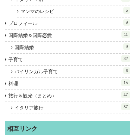
5
マンマのレシピ
9
プロフィール
11
国際結婚＆国際恋愛
9
国際結婚
32
子育て
6
バイリンガル子育て
15
料理
47
旅行＆観光（まとめ）
37
イタリア旅行
相互リンク