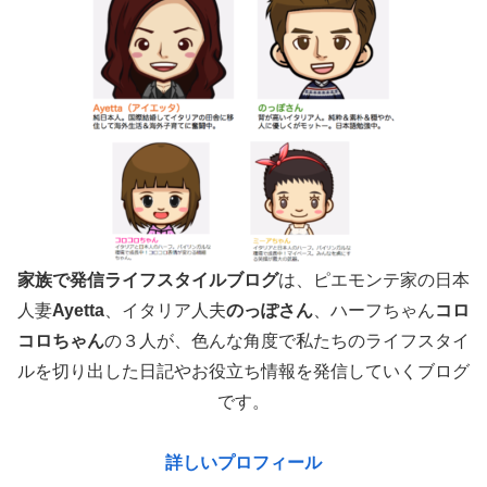
家族で発信ライフスタイルブログ
は、ピエモンテ家の日本
人妻
Ayetta
、イタリア人夫
のっぽさん
、ハーフちゃん
コロ
コロちゃん
の３人が、色んな角度で
私たちのライフスタイ
ルを切り出した日記やお役立ち情報を発信していくブログ
です。
詳しいプロフィール