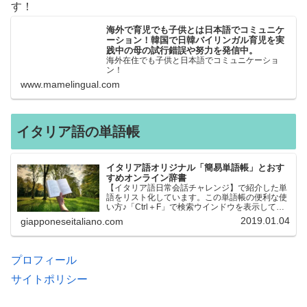
す！
海外で育児でも子供とは日本語でコミュニケ
ーション！韓国で日韓バイリンガル育児を実
践中の母の試行錯誤や努力を発信中。
海外在住でも子供と日本語でコミュニケーショ
ン！
www.mamelingual.com
イタリア語の単語帳
イタリア語オリジナル「簡易単語帳」とおす
すめオンライン辞書
【イタリア語日常会話チャレンジ】で紹介した単
語をリスト化しています。この単語帳の便利な使
い方♪「Ctrl＋F」で検索ウインドウを表示して、
知りたい単語を探すことができます。イタリア語
2019.01.04
giapponeseitaliano.com
→日本語、日本語→イタリア語 どちらでも検索
できるので、良…
プロフィール
サイトポリシー