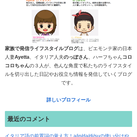
家族で発信ライフスタイルブログ
は、ピエモンテ家の日本
人妻
Ayetta
、イタリア人夫
のっぽさん
、ハーフちゃん
コロ
コロちゃん
の３人が、色んな角度で
私たちのライフスタイ
ルを切り出した日記やお役立ち情報を発信していくブログ
です。
詳しいプロフィール
最近のコメント
イタリア語の前置詞の覚え方！a/in/da/di/suの使い分けや