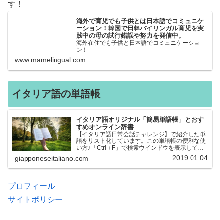
す！
海外で育児でも子供とは日本語でコミュニケ
ーション！韓国で日韓バイリンガル育児を実
践中の母の試行錯誤や努力を発信中。
海外在住でも子供と日本語でコミュニケーショ
ン！
www.mamelingual.com
イタリア語の単語帳
イタリア語オリジナル「簡易単語帳」とおす
すめオンライン辞書
【イタリア語日常会話チャレンジ】で紹介した単
語をリスト化しています。この単語帳の便利な使
い方♪「Ctrl＋F」で検索ウインドウを表示して、
知りたい単語を探すことができます。イタリア語
2019.01.04
giapponeseitaliano.com
→日本語、日本語→イタリア語 どちらでも検索
できるので、良…
プロフィール
サイトポリシー