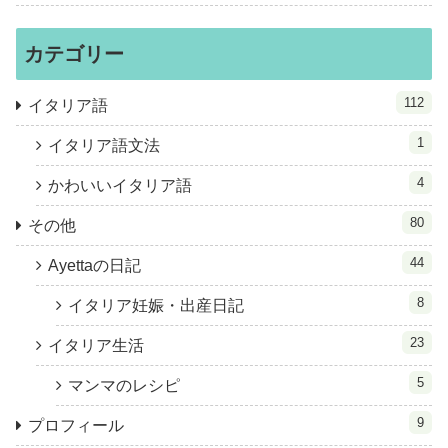
カテゴリー
112
イタリア語
1
イタリア語文法
4
かわいいイタリア語
80
その他
44
Ayettaの日記
8
イタリア妊娠・出産日記
23
イタリア生活
5
マンマのレシピ
9
プロフィール