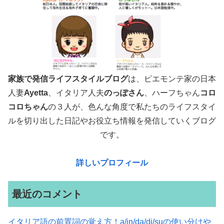
家族で発信ライフスタイルブログ
は、ピエモンテ家の日本
人妻
Ayetta
、イタリア人夫
のっぽさん
、ハーフちゃん
コロ
コロちゃん
の３人が、色んな角度で
私たちのライフスタイ
ルを切り出した日記やお役立ち情報を発信していくブログ
です。
詳しいプロフィール
最近のコメント
イタリア語の前置詞の覚え方！a/in/da/di/suの使い分けや