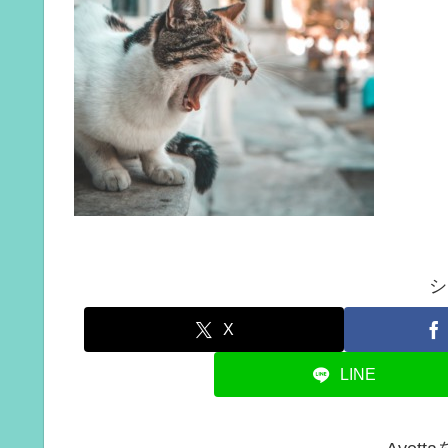
シ
X
LINE