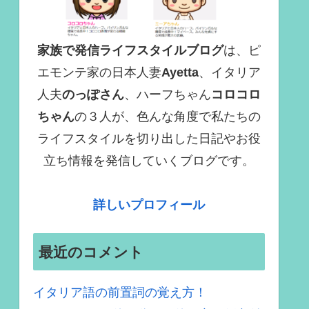
家族で発信ライフスタイルブログ
は、ピ
エモンテ家の日本人妻
Ayetta
、イタリア
人夫
のっぽさん
、ハーフちゃん
コロコロ
ちゃん
の３人が、色んな角度で
私たちの
ライフスタイルを切り出した日記やお役
立ち情報を発信していくブログ
です。
詳しいプロフィール
最近のコメント
イタリア語の前置詞の覚え方！