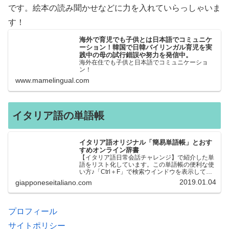
です。絵本の読み聞かせなどに力を入れていらっしゃいま
す！
海外で育児でも子供とは日本語でコミュニケ
ーション！韓国で日韓バイリンガル育児を実
践中の母の試行錯誤や努力を発信中。
海外在住でも子供と日本語でコミュニケーショ
ン！
www.mamelingual.com
イタリア語の単語帳
イタリア語オリジナル「簡易単語帳」とおす
すめオンライン辞書
【イタリア語日常会話チャレンジ】で紹介した単
語をリスト化しています。この単語帳の便利な使
い方♪「Ctrl＋F」で検索ウインドウを表示して、
知りたい単語を探すことができます。イタリア語
2019.01.04
giapponeseitaliano.com
→日本語、日本語→イタリア語 どちらでも検索
できるので、良…
プロフィール
サイトポリシー