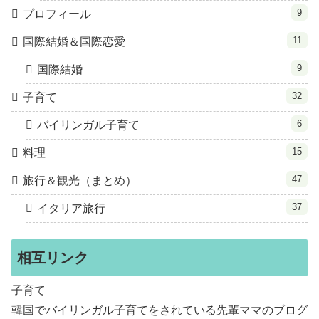
9
プロフィール
11
国際結婚＆国際恋愛
9
国際結婚
32
子育て
6
バイリンガル子育て
15
料理
47
旅行＆観光（まとめ）
37
イタリア旅行
相互リンク
子育て
韓国でバイリンガル子育てをされている先輩ママのブログ