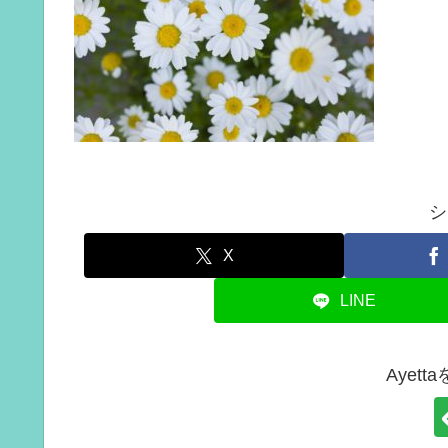
シ
X
LINE
Ayet