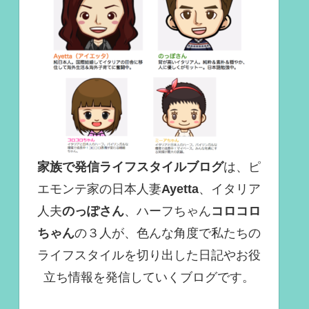
家族で発信ライフスタイルブログ
は、ピ
エモンテ家の日本人妻
Ayetta
、イタリア
人夫
のっぽさん
、ハーフちゃん
コロコロ
ちゃん
の３人が、色んな角度で
私たちの
ライフスタイルを切り出した日記やお役
立ち情報を発信していくブログ
です。