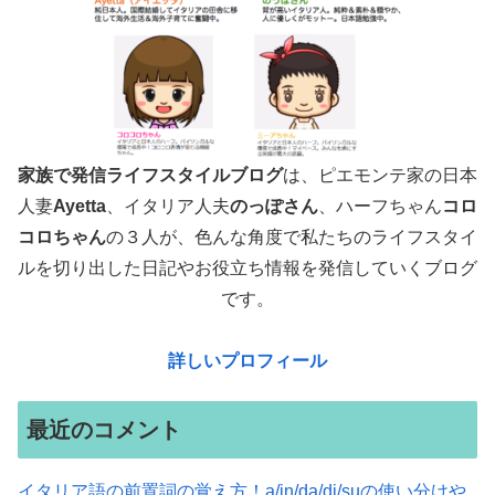
家族で発信ライフスタイルブログ
は、ピエモンテ家の日本
人妻
Ayetta
、イタリア人夫
のっぽさん
、ハーフちゃん
コロ
コロちゃん
の３人が、色んな角度で
私たちのライフスタイ
ルを切り出した日記やお役立ち情報を発信していくブログ
です。
詳しいプロフィール
最近のコメント
イタリア語の前置詞の覚え方！a/in/da/di/suの使い分けや