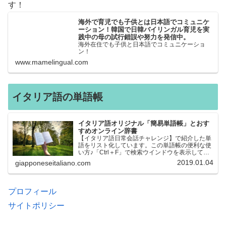
す！
海外で育児でも子供とは日本語でコミュニケ
ーション！韓国で日韓バイリンガル育児を実
践中の母の試行錯誤や努力を発信中。
海外在住でも子供と日本語でコミュニケーショ
ン！
www.mamelingual.com
イタリア語の単語帳
イタリア語オリジナル「簡易単語帳」とおす
すめオンライン辞書
【イタリア語日常会話チャレンジ】で紹介した単
語をリスト化しています。この単語帳の便利な使
い方♪「Ctrl＋F」で検索ウインドウを表示して、
知りたい単語を探すことができます。イタリア語
2019.01.04
giapponeseitaliano.com
→日本語、日本語→イタリア語 どちらでも検索
できるので、良…
プロフィール
サイトポリシー