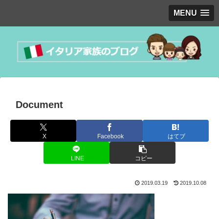
MENU
Document
X
Facebook
はてブ
LINE
コピー
2019.03.19
2019.10.08