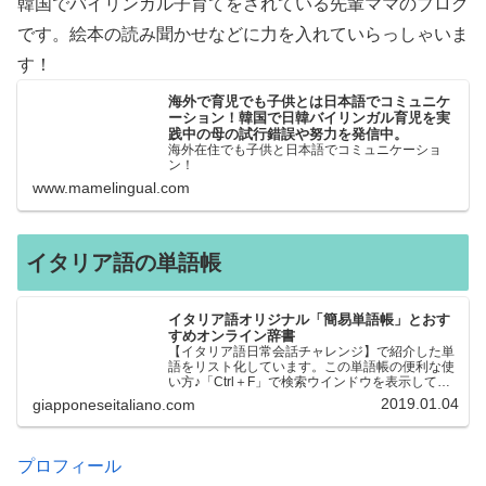
韓国でバイリンガル子育てをされている先輩ママのブログ
です。絵本の読み聞かせなどに力を入れていらっしゃいま
す！
海外で育児でも子供とは日本語でコミュニケ
ーション！韓国で日韓バイリンガル育児を実
践中の母の試行錯誤や努力を発信中。
海外在住でも子供と日本語でコミュニケーショ
ン！
www.mamelingual.com
イタリア語の単語帳
イタリア語オリジナル「簡易単語帳」とおす
すめオンライン辞書
【イタリア語日常会話チャレンジ】で紹介した単
語をリスト化しています。この単語帳の便利な使
い方♪「Ctrl＋F」で検索ウインドウを表示して、
知りたい単語を探すことができます。イタリア語
2019.01.04
giapponeseitaliano.com
→日本語、日本語→イタリア語 どちらでも検索
できるので、良…
プロフィール