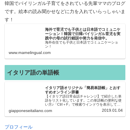
韓国でバイリンガル子育てをされている先輩ママのブログ
です。絵本の読み聞かせなどに力を入れていらっしゃいま
す！
海外で育児でも子供とは日本語でコミュニケ
ーション！韓国で日韓バイリンガル育児を実
践中の母の試行錯誤や努力を発信中。
海外在住でも子供と日本語でコミュニケーショ
ン！
www.mamelingual.com
イタリア語の単語帳
イタリア語オリジナル「簡易単語帳」とおす
すめオンライン辞書
【イタリア語日常会話チャレンジ】で紹介した単
語をリスト化しています。この単語帳の便利な使
い方♪「Ctrl＋F」で検索ウインドウを表示して、
知りたい単語を探すことができます。イタリア語
2019.01.04
giapponeseitaliano.com
→日本語、日本語→イタリア語 どちらでも検索
できるので、良…
プロフィール