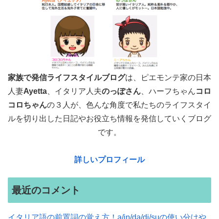
家族で発信ライフスタイルブログ
は、ピエモンテ家の日本
人妻
Ayetta
、イタリア人夫
のっぽさん
、ハーフちゃん
コロ
コロちゃん
の３人が、色んな角度で
私たちのライフスタイ
ルを切り出した日記やお役立ち情報を発信していくブログ
です。
詳しいプロフィール
最近のコメント
イタリア語の前置詞の覚え方！a/in/da/di/suの使い分けや