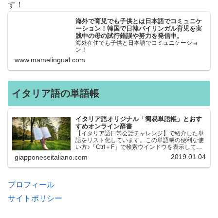
す！
海外で育児でも子供とは日本語でコミュニケ
ーション！韓国で日韓バイリンガル育児を実
践中の母の試行錯誤や努力を発信中。
海外在住でも子供と日本語でコミュニケーショ
ン！
www.mamelingual.com
イタリア語の単語帳
イタリア語オリジナル「簡易単語帳」とおす
すめオンライン辞書
【イタリア語日常会話チャレンジ】で紹介した単
語をリスト化しています。この単語帳の便利な使
い方♪「Ctrl＋F」で検索ウインドウを表示して、
知りたい単語を探すことができます。イタリア語
2019.01.04
giapponeseitaliano.com
→日本語、日本語→イタリア語 どちらでも検索
できるので、良…
プロフィール
サイトポリシー