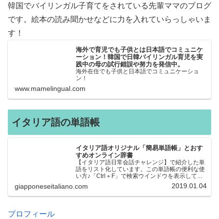
韓国でバイリンガル子育てをされている先輩ママのブログ
です。絵本の読み聞かせなどに力を入れていらっしゃいま
す！
海外で育児でも子供とは日本語でコミュニケ
ーション！韓国で日韓バイリンガル育児を実
践中の母の試行錯誤や努力を発信中。
海外在住でも子供と日本語でコミュニケーショ
ン！
www.mamelingual.com
イタリア語の単語帳
イタリア語オリジナル「簡易単語帳」とおす
すめオンライン辞書
【イタリア語日常会話チャレンジ】で紹介した単
語をリスト化しています。この単語帳の便利な使
い方♪「Ctrl＋F」で検索ウインドウを表示して、
知りたい単語を探すことができます。イタリア語
2019.01.04
giapponeseitaliano.com
→日本語、日本語→イタリア語 どちらでも検索
できるので、良…
プロフィール