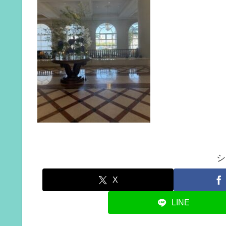
シ
X
LINE