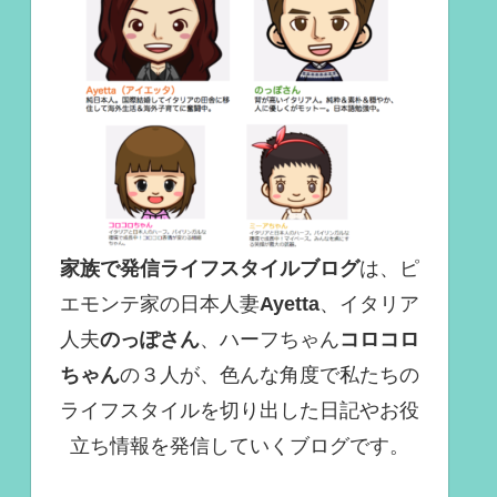
家族で発信ライフスタイルブログ
は、ピ
エモンテ家の日本人妻
Ayetta
、イタリア
人夫
のっぽさん
、ハーフちゃん
コロコロ
ちゃん
の３人が、色んな角度で
私たちの
ライフスタイルを切り出した日記やお役
立ち情報を発信していくブログ
です。