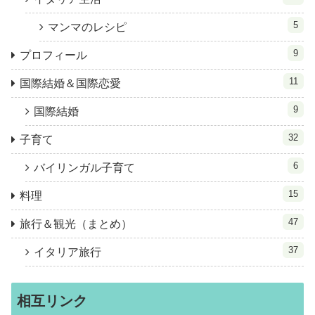
5
マンマのレシピ
9
プロフィール
11
国際結婚＆国際恋愛
9
国際結婚
32
子育て
6
バイリンガル子育て
15
料理
47
旅行＆観光（まとめ）
37
イタリア旅行
相互リンク