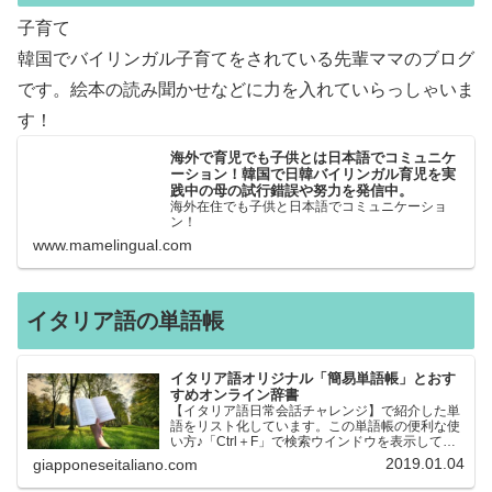
子育て
韓国でバイリンガル子育てをされている先輩ママのブログ
です。絵本の読み聞かせなどに力を入れていらっしゃいま
す！
海外で育児でも子供とは日本語でコミュニケ
ーション！韓国で日韓バイリンガル育児を実
践中の母の試行錯誤や努力を発信中。
海外在住でも子供と日本語でコミュニケーショ
ン！
www.mamelingual.com
イタリア語の単語帳
イタリア語オリジナル「簡易単語帳」とおす
すめオンライン辞書
【イタリア語日常会話チャレンジ】で紹介した単
語をリスト化しています。この単語帳の便利な使
い方♪「Ctrl＋F」で検索ウインドウを表示して、
知りたい単語を探すことができます。イタリア語
2019.01.04
giapponeseitaliano.com
→日本語、日本語→イタリア語 どちらでも検索
できるので、良…