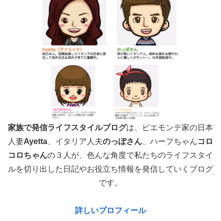
家族で発信ライフスタイルブログ
は、ピエモンテ家の日本
人妻
Ayetta
、イタリア人夫
のっぽさん
、ハーフちゃん
コロ
コロちゃん
の３人が、色んな角度で
私たちのライフスタイ
ルを切り出した日記やお役立ち情報を発信していくブログ
です。
詳しいプロフィール