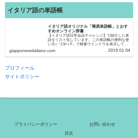
イタリア語の単語帳
イタリア語オリジナル「簡易単語帳」とおす
すめオンライン辞書
【イタリア語日常会話チャレンジ】で紹介した単
語をリスト化しています。この単語帳の便利な使
い方♪「Ctrl＋F」で検索ウインドウを表示して、
知りたい単語を探すことができます。イタリア語
2019.01.04
giapponeseitaliano.com
→日本語、日本語→イタリア語 どちらでも検索
できるので、良…
プロフィール
サイトポリシー
プライバシーポリシー
お問い合わせ
目次