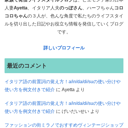
人妻
Ayetta
、イタリア人夫
のっぽさん
、ハーフちゃん
コロ
コロちゃん
の３人が、色んな角度で
私たちのライフスタイ
ルを切り出した日記やお役立ち情報を発信していくブログ
です。
詳しいプロフィール
最近のコメント
イタリア語の前置詞の覚え方！a/in/da/di/suの使い分けや
使い方を例文付きで紹介
に
Ayetta
より
イタリア語の前置詞の覚え方！a/in/da/di/suの使い分けや
使い方を例文付きで紹介
に
げいだいせい
より
ファッションの街ミラノでおすすめヴィンテージショップ