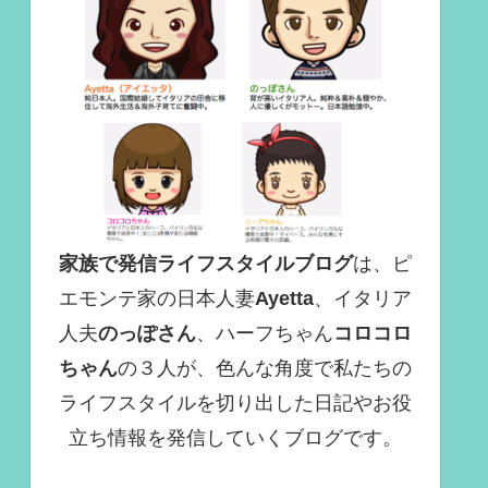
家族で発信ライフスタイルブログ
は、ピ
エモンテ家の日本人妻
Ayetta
、イタリア
人夫
のっぽさん
、ハーフちゃん
コロコロ
ちゃん
の３人が、色んな角度で
私たちの
ライフスタイルを切り出した日記やお役
立ち情報を発信していくブログ
です。