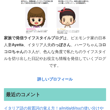
家族で発信ライフスタイルブログ
は、ピエモンテ家の日本
人妻
Ayetta
、イタリア人夫
のっぽさん
、ハーフちゃん
コロ
コロちゃん
の３人が、色んな角度で
私たちのライフスタイ
ルを切り出した日記やお役立ち情報を発信していくブログ
です。
詳しいプロフィール
最近のコメント
イタリア語の前置詞の覚え方！a/in/da/di/suの使い分けや