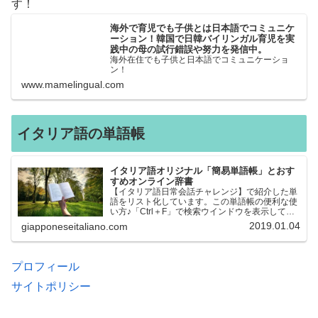
す！
海外で育児でも子供とは日本語でコミュニケ
ーション！韓国で日韓バイリンガル育児を実
践中の母の試行錯誤や努力を発信中。
海外在住でも子供と日本語でコミュニケーショ
ン！
www.mamelingual.com
イタリア語の単語帳
イタリア語オリジナル「簡易単語帳」とおす
すめオンライン辞書
【イタリア語日常会話チャレンジ】で紹介した単
語をリスト化しています。この単語帳の便利な使
い方♪「Ctrl＋F」で検索ウインドウを表示して、
知りたい単語を探すことができます。イタリア語
2019.01.04
giapponeseitaliano.com
→日本語、日本語→イタリア語 どちらでも検索
できるので、良…
プロフィール
サイトポリシー