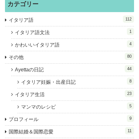
カテゴリー
112
イタリア語
1
イタリア語文法
4
かわいいイタリア語
80
その他
44
Ayettaの日記
8
イタリア妊娠・出産日記
23
イタリア生活
5
マンマのレシピ
9
プロフィール
11
国際結婚＆国際恋愛