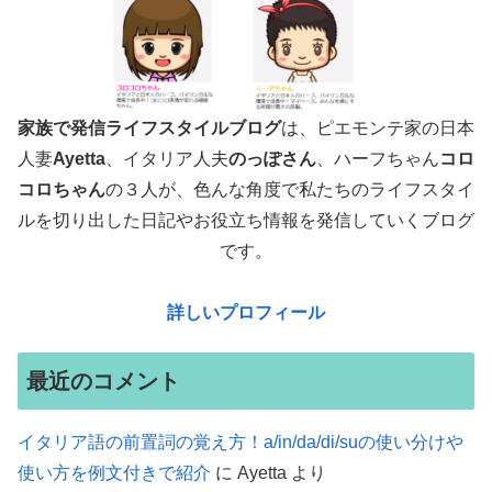
家族で発信ライフスタイルブログ
は、ピエモンテ家の日本
人妻
Ayetta
、イタリア人夫
のっぽさん
、ハーフちゃん
コロ
コロちゃん
の３人が、色んな角度で
私たちのライフスタイ
ルを切り出した日記やお役立ち情報を発信していくブログ
です。
詳しいプロフィール
最近のコメント
イタリア語の前置詞の覚え方！a/in/da/di/suの使い分けや
使い方を例文付きで紹介
に
Ayetta
より