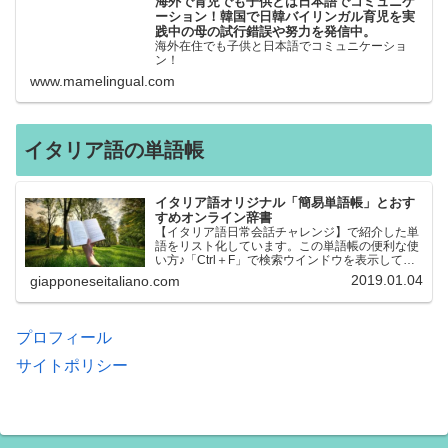
海外で育児でも子供とは日本語でコミュニケ
ーション！韓国で日韓バイリンガル育児を実
践中の母の試行錯誤や努力を発信中。
海外在住でも子供と日本語でコミュニケーショ
ン！
www.mamelingual.com
イタリア語の単語帳
イタリア語オリジナル「簡易単語帳」とおす
すめオンライン辞書
【イタリア語日常会話チャレンジ】で紹介した単
語をリスト化しています。この単語帳の便利な使
い方♪「Ctrl＋F」で検索ウインドウを表示して、
知りたい単語を探すことができます。イタリア語
2019.01.04
giapponeseitaliano.com
→日本語、日本語→イタリア語 どちらでも検索
できるので、良…
プロフィール
サイトポリシー