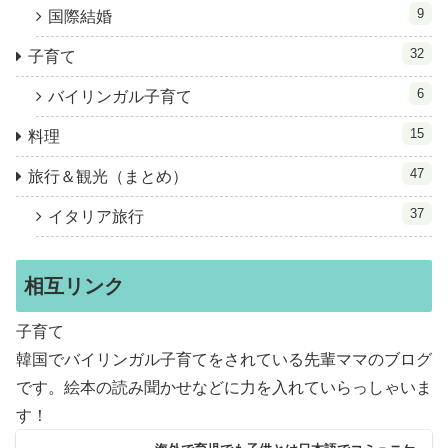
9
国際結婚
32
子育て
6
バイリンガル子育て
15
料理
47
旅行＆観光（まとめ）
37
イタリア旅行
相互リンク
子育て
韓国でバイリンガル子育てをされている先輩ママのブログ
です。絵本の読み聞かせなどに力を入れていらっしゃいま
す！