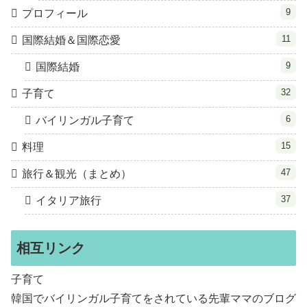
9
プロフィール
11
国際結婚＆国際恋愛
9
国際結婚
32
子育て
6
バイリンガル子育て
15
料理
47
旅行＆観光（まとめ）
37
イタリア旅行
相互リンク
子育て
韓国でバイリンガル子育てをされている先輩ママのブログ