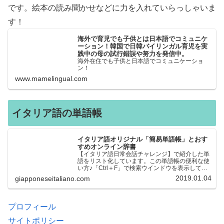
です。絵本の読み聞かせなどに力を入れていらっしゃいま
す！
海外で育児でも子供とは日本語でコミュニケ
ーション！韓国で日韓バイリンガル育児を実
践中の母の試行錯誤や努力を発信中。
海外在住でも子供と日本語でコミュニケーショ
ン！
www.mamelingual.com
イタリア語の単語帳
イタリア語オリジナル「簡易単語帳」とおす
すめオンライン辞書
【イタリア語日常会話チャレンジ】で紹介した単
語をリスト化しています。この単語帳の便利な使
い方♪「Ctrl＋F」で検索ウインドウを表示して、
知りたい単語を探すことができます。イタリア語
2019.01.04
giapponeseitaliano.com
→日本語、日本語→イタリア語 どちらでも検索
できるので、良…
プロフィール
サイトポリシー