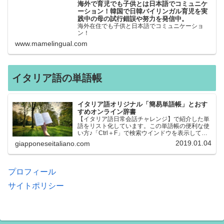
海外で育児でも子供とは日本語でコミュニケ
ーション！韓国で日韓バイリンガル育児を実
践中の母の試行錯誤や努力を発信中。
海外在住でも子供と日本語でコミュニケーショ
ン！
www.mamelingual.com
イタリア語の単語帳
イタリア語オリジナル「簡易単語帳」とおす
すめオンライン辞書
【イタリア語日常会話チャレンジ】で紹介した単
語をリスト化しています。この単語帳の便利な使
い方♪「Ctrl＋F」で検索ウインドウを表示して、
知りたい単語を探すことができます。イタリア語
2019.01.04
giapponeseitaliano.com
→日本語、日本語→イタリア語 どちらでも検索
できるので、良…
プロフィール
サイトポリシー