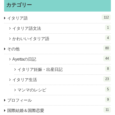
カテゴリー
112
イタリア語
1
イタリア語文法
4
かわいいイタリア語
80
その他
44
Ayettaの日記
8
イタリア妊娠・出産日記
23
イタリア生活
5
マンマのレシピ
9
プロフィール
11
国際結婚＆国際恋愛