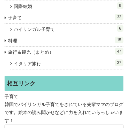
9
国際結婚
32
子育て
6
バイリンガル子育て
15
料理
47
旅行＆観光（まとめ）
37
イタリア旅行
相互リンク
子育て
韓国でバイリンガル子育てをされている先輩ママのブログ
です。絵本の読み聞かせなどに力を入れていらっしゃいま
す！