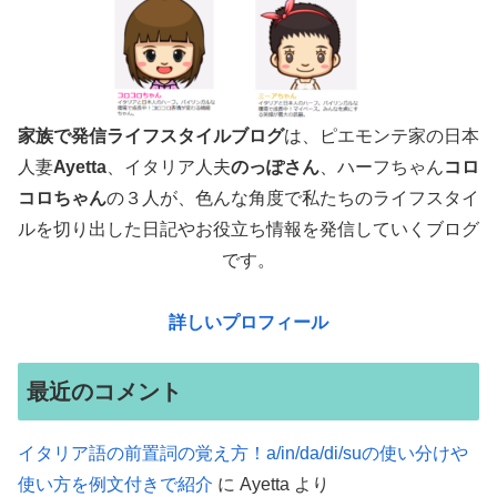
家族で発信ライフスタイルブログ
は、ピエモンテ家の日本
人妻
Ayetta
、イタリア人夫
のっぽさん
、ハーフちゃん
コロ
コロちゃん
の３人が、色んな角度で
私たちのライフスタイ
ルを切り出した日記やお役立ち情報を発信していくブログ
です。
詳しいプロフィール
最近のコメント
イタリア語の前置詞の覚え方！a/in/da/di/suの使い分けや
使い方を例文付きで紹介
に
Ayetta
より