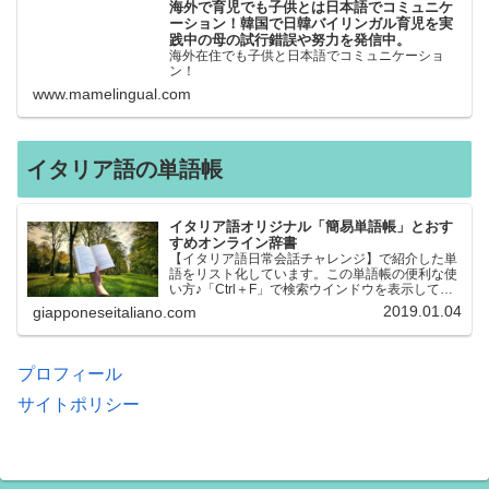
海外で育児でも子供とは日本語でコミュニケ
ーション！韓国で日韓バイリンガル育児を実
践中の母の試行錯誤や努力を発信中。
海外在住でも子供と日本語でコミュニケーショ
ン！
www.mamelingual.com
イタリア語の単語帳
イタリア語オリジナル「簡易単語帳」とおす
すめオンライン辞書
【イタリア語日常会話チャレンジ】で紹介した単
語をリスト化しています。この単語帳の便利な使
い方♪「Ctrl＋F」で検索ウインドウを表示して、
知りたい単語を探すことができます。イタリア語
2019.01.04
giapponeseitaliano.com
→日本語、日本語→イタリア語 どちらでも検索
できるので、良…
プロフィール
サイトポリシー