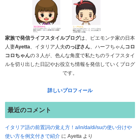
家族で発信ライフスタイルブログ
は、ピエモンテ家の日本
人妻
Ayetta
、イタリア人夫
のっぽさん
、ハーフちゃん
コロ
コロちゃん
の３人が、色んな角度で
私たちのライフスタイ
ルを切り出した日記やお役立ち情報を発信していくブログ
です。
詳しいプロフィール
最近のコメント
イタリア語の前置詞の覚え方！a/in/da/di/suの使い分けや
使い方を例文付きで紹介
に
Ayetta
より