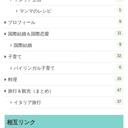
5
マンマのレシピ
9
プロフィール
11
国際結婚＆国際恋愛
9
国際結婚
32
子育て
6
バイリンガル子育て
15
料理
47
旅行＆観光（まとめ）
37
イタリア旅行
相互リンク