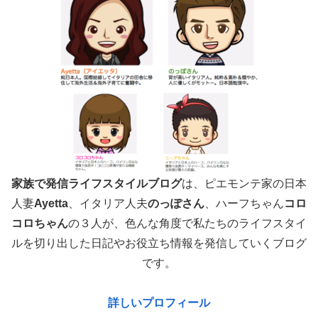
家族で発信ライフスタイルブログ
は、ピエモンテ家の日本
人妻
Ayetta
、イタリア人夫
のっぽさん
、ハーフちゃん
コロ
コロちゃん
の３人が、色んな角度で
私たちのライフスタイ
ルを切り出した日記やお役立ち情報を発信していくブログ
です。
詳しいプロフィール