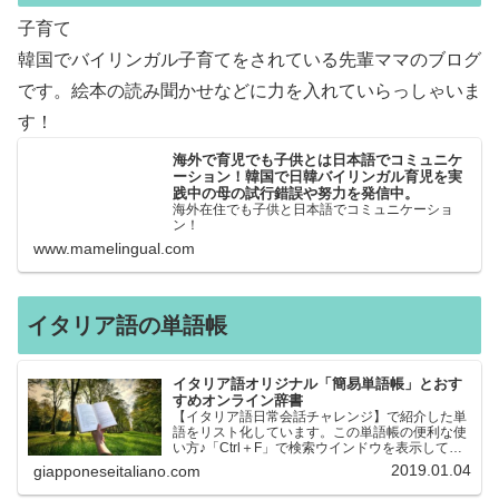
子育て
韓国でバイリンガル子育てをされている先輩ママのブログ
です。絵本の読み聞かせなどに力を入れていらっしゃいま
す！
海外で育児でも子供とは日本語でコミュニケ
ーション！韓国で日韓バイリンガル育児を実
践中の母の試行錯誤や努力を発信中。
海外在住でも子供と日本語でコミュニケーショ
ン！
www.mamelingual.com
イタリア語の単語帳
イタリア語オリジナル「簡易単語帳」とおす
すめオンライン辞書
【イタリア語日常会話チャレンジ】で紹介した単
語をリスト化しています。この単語帳の便利な使
い方♪「Ctrl＋F」で検索ウインドウを表示して、
知りたい単語を探すことができます。イタリア語
2019.01.04
giapponeseitaliano.com
→日本語、日本語→イタリア語 どちらでも検索
できるので、良…