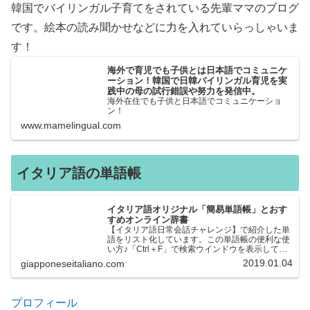
韓国でバイリンガル子育てをされている先輩ママのブログ
です。絵本の読み聞かせなどに力を入れていらっしゃいま
す！
海外で育児でも子供とは日本語でコミュニケ
ーション！韓国で日韓バイリンガル育児を実
践中の母の試行錯誤や努力を発信中。
海外在住でも子供と日本語でコミュニケーショ
ン！
www.mamelingual.com
イタリア語の単語帳
イタリア語オリジナル「簡易単語帳」とおす
すめオンライン辞書
【イタリア語日常会話チャレンジ】で紹介した単
語をリスト化しています。この単語帳の便利な使
い方♪「Ctrl＋F」で検索ウインドウを表示して、
知りたい単語を探すことができます。イタリア語
2019.01.04
giapponeseitaliano.com
→日本語、日本語→イタリア語 どちらでも検索
できるので、良…
プロフィール