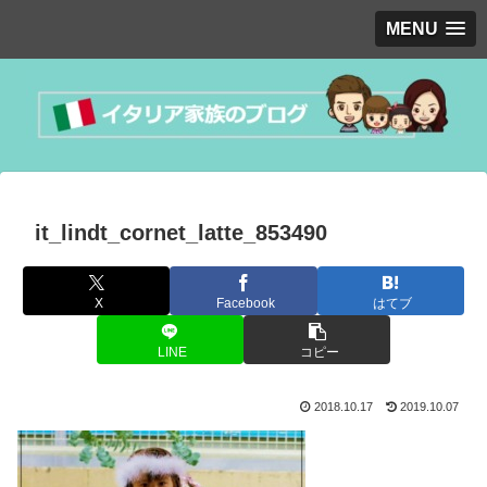
MENU
it_lindt_cornet_latte_853490
X
Facebook
はてブ
LINE
コピー
2018.10.17
2019.10.07