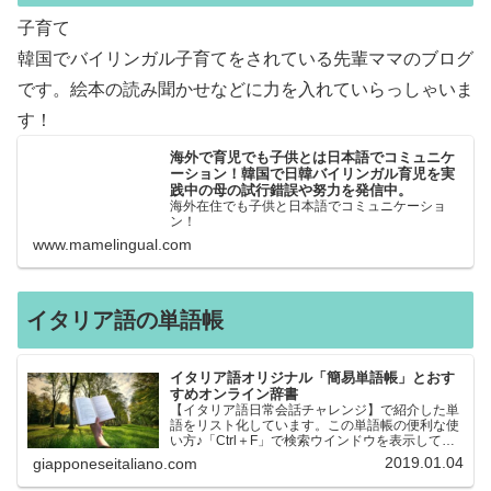
子育て
韓国でバイリンガル子育てをされている先輩ママのブログ
です。絵本の読み聞かせなどに力を入れていらっしゃいま
す！
海外で育児でも子供とは日本語でコミュニケ
ーション！韓国で日韓バイリンガル育児を実
践中の母の試行錯誤や努力を発信中。
海外在住でも子供と日本語でコミュニケーショ
ン！
www.mamelingual.com
イタリア語の単語帳
イタリア語オリジナル「簡易単語帳」とおす
すめオンライン辞書
【イタリア語日常会話チャレンジ】で紹介した単
語をリスト化しています。この単語帳の便利な使
い方♪「Ctrl＋F」で検索ウインドウを表示して、
知りたい単語を探すことができます。イタリア語
2019.01.04
giapponeseitaliano.com
→日本語、日本語→イタリア語 どちらでも検索
できるので、良…