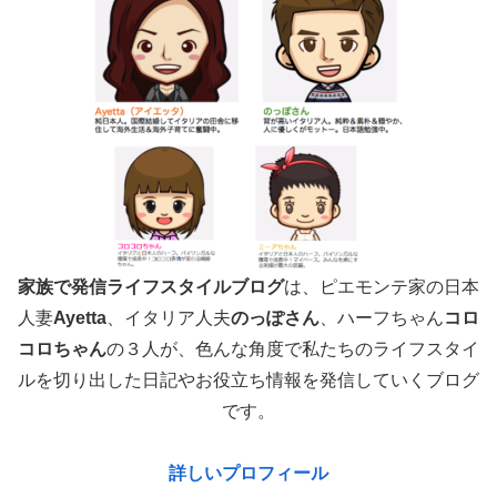
家族で発信ライフスタイルブログ
は、ピエモンテ家の日本
人妻
Ayetta
、イタリア人夫
のっぽさん
、ハーフちゃん
コロ
コロちゃん
の３人が、色んな角度で
私たちのライフスタイ
ルを切り出した日記やお役立ち情報を発信していくブログ
です。
詳しいプロフィール