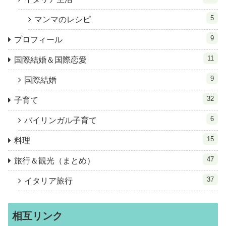
5
マンマのレシピ
9
プロフィール
11
国際結婚＆国際恋愛
9
国際結婚
32
子育て
6
バイリンガル子育て
15
料理
47
旅行＆観光（まとめ）
37
イタリア旅行
相互リンク