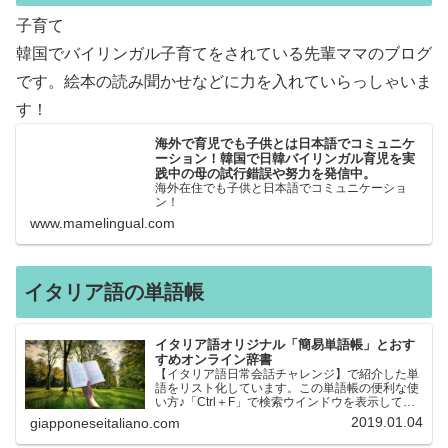
子育て
韓国でバイリンガル子育てをされている先輩ママのブログ
です。絵本の読み聞かせなどに力を入れていらっしゃいま
す！
海外で育児でも子供とは日本語でコミュニケ
ーション！韓国で日韓バイリンガル育児を実
践中の母の試行錯誤や努力を発信中。
海外在住でも子供と日本語でコミュニケーショ
ン！
www.mamelingual.com
イタリア語の単語帳
イタリア語オリジナル「簡易単語帳」とおす
すめオンライン辞書
【イタリア語日常会話チャレンジ】で紹介した単
語をリスト化しています。この単語帳の便利な使
い方♪「Ctrl＋F」で検索ウインドウを表示して、
知りたい単語を探すことができます。イタリア語
2019.01.04
giapponeseitaliano.com
→日本語、日本語→イタリア語 どちらでも検索
できるので、良…