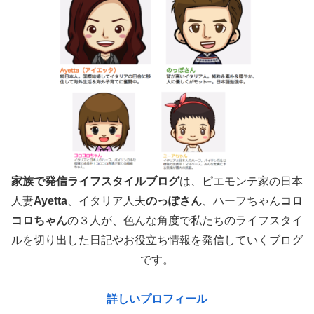
家族で発信ライフスタイルブログ
は、ピエモンテ家の日本
人妻
Ayetta
、イタリア人夫
のっぽさん
、ハーフちゃん
コロ
コロちゃん
の３人が、色んな角度で
私たちのライフスタイ
ルを切り出した日記やお役立ち情報を発信していくブログ
です。
詳しいプロフィール