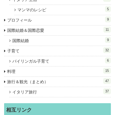
5
マンマのレシピ
9
プロフィール
11
国際結婚＆国際恋愛
9
国際結婚
32
子育て
6
バイリンガル子育て
15
料理
47
旅行＆観光（まとめ）
37
イタリア旅行
相互リンク