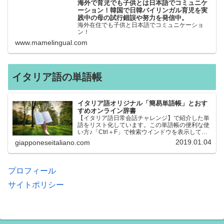
海外で育児でも子供とは日本語でコミュニケ
ーション！韓国で日韓バイリンガル育児を実
践中の母の試行錯誤や努力を発信中。
海外在住でも子供と日本語でコミュニケーショ
ン！
www.mamelingual.com
イタリア語の単語帳
イタリア語オリジナル「簡易単語帳」とおす
すめオンライン辞書
【イタリア語日常会話チャレンジ】で紹介した単
語をリスト化しています。この単語帳の便利な使
い方♪「Ctrl＋F」で検索ウインドウを表示して、
知りたい単語を探すことができます。イタリア語
2019.01.04
giapponeseitaliano.com
→日本語、日本語→イタリア語 どちらでも検索
できるので、良…
プロフィール
サイトポリシー