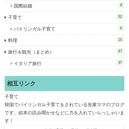
9
国際結婚
32
子育て
6
バイリンガル子育て
15
料理
47
旅行＆観光（まとめ）
37
イタリア旅行
相互リンク
子育て
韓国でバイリンガル子育てをされている先輩ママのブログ
です。絵本の読み聞かせなどに力を入れていらっしゃいま
す！