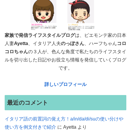
家族で発信ライフスタイルブログ
は、ピエモンテ家の日本
人妻
Ayetta
、イタリア人夫
のっぽさん
、ハーフちゃん
コロ
コロちゃん
の３人が、色んな角度で
私たちのライフスタイ
ルを切り出した日記やお役立ち情報を発信していくブログ
です。
詳しいプロフィール
最近のコメント
イタリア語の前置詞の覚え方！a/in/da/di/suの使い分けや
使い方を例文付きで紹介
に
Ayetta
より