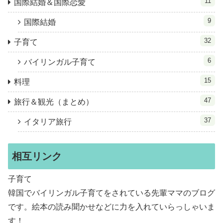
11
国際結婚＆国際恋愛
9
国際結婚
32
子育て
6
バイリンガル子育て
15
料理
47
旅行＆観光（まとめ）
37
イタリア旅行
相互リンク
子育て
韓国でバイリンガル子育てをされている先輩ママのブログ
です。絵本の読み聞かせなどに力を入れていらっしゃいま
す！