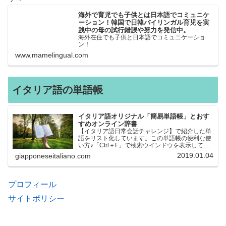
海外で育児でも子供とは日本語でコミュニケ
ーション！韓国で日韓バイリンガル育児を実
践中の母の試行錯誤や努力を発信中。
海外在住でも子供と日本語でコミュニケーショ
ン！
www.mamelingual.com
イタリア語の単語帳
イタリア語オリジナル「簡易単語帳」とおす
すめオンライン辞書
【イタリア語日常会話チャレンジ】で紹介した単
語をリスト化しています。この単語帳の便利な使
い方♪「Ctrl＋F」で検索ウインドウを表示して、
知りたい単語を探すことができます。イタリア語
2019.01.04
giapponeseitaliano.com
→日本語、日本語→イタリア語 どちらでも検索
できるので、良…
プロフィール
サイトポリシー