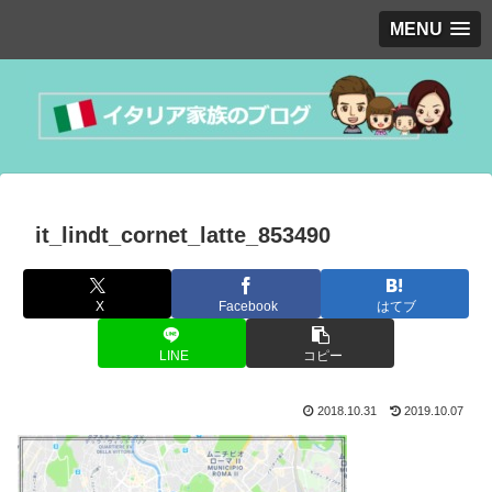
MENU
it_lindt_cornet_latte_853490
X
Facebook
はてブ
LINE
コピー
2018.10.31
2019.10.07