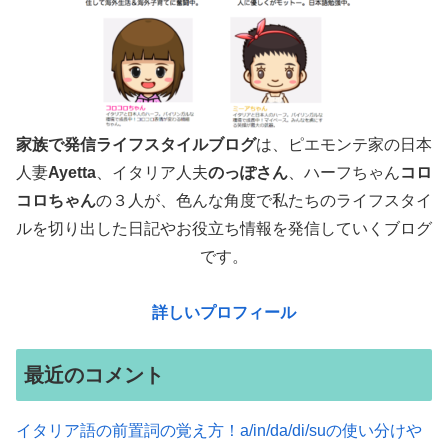
家族で発信ライフスタイルブログ
は、ピエモンテ家の日本
人妻
Ayetta
、イタリア人夫
のっぽさん
、ハーフちゃん
コロ
コロちゃん
の３人が、色んな角度で
私たちのライフスタイ
ルを切り出した日記やお役立ち情報を発信していくブログ
です。
詳しいプロフィール
最近のコメント
イタリア語の前置詞の覚え方！a/in/da/di/suの使い分けや