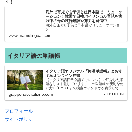
す！
海外で育児でも子供とは日本語でコミュニケ
ーション！韓国で日韓バイリンガル育児を実
践中の母の試行錯誤や努力を発信中。
海外在住でも子供と日本語でコミュニケーショ
ン！
www.mamelingual.com
イタリア語の単語帳
イタリア語オリジナル「簡易単語帳」とおす
すめオンライン辞書
【イタリア語日常会話チャレンジ】で紹介した単
語をリスト化しています。この単語帳の便利な使
い方♪「Ctrl＋F」で検索ウインドウを表示して、
知りたい単語を探すことができます。イタリア語
2019.01.04
giapponeseitaliano.com
→日本語、日本語→イタリア語 どちらでも検索
できるので、良…
プロフィール
サイトポリシー