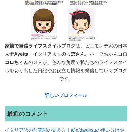
家族で発信ライフスタイルブログ
は、ピエモンテ家の日本
人妻
Ayetta
、イタリア人夫
のっぽさん
、ハーフちゃん
コロ
コロちゃん
の３人が、色んな角度で
私たちのライフスタイ
ルを切り出した日記やお役立ち情報を発信していくブログ
です。
詳しいプロフィール
最近のコメント
イタリア語の前置詞の覚え方！a/in/da/di/suの使い分けや