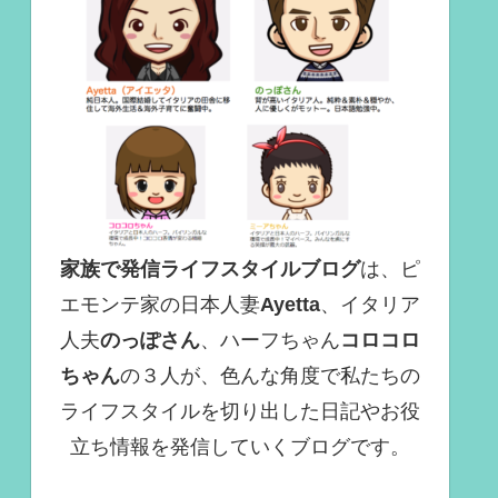
家族で発信ライフスタイルブログ
は、ピ
エモンテ家の日本人妻
Ayetta
、イタリア
人夫
のっぽさん
、ハーフちゃん
コロコロ
ちゃん
の３人が、色んな角度で
私たちの
ライフスタイルを切り出した日記やお役
立ち情報を発信していくブログ
です。