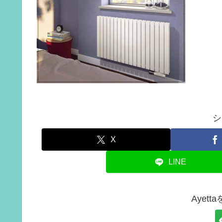
シ
X
LINE
Ayet