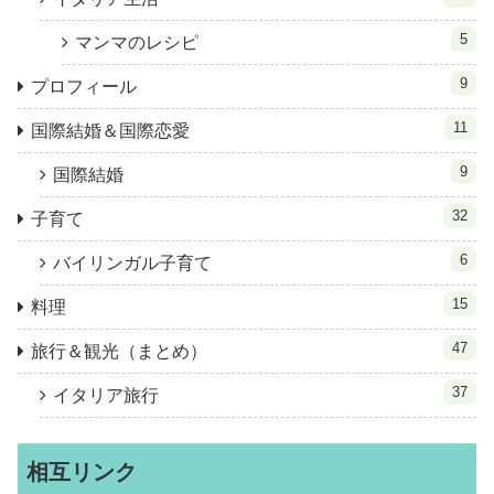
5
マンマのレシピ
9
プロフィール
11
国際結婚＆国際恋愛
9
国際結婚
32
子育て
6
バイリンガル子育て
15
料理
47
旅行＆観光（まとめ）
37
イタリア旅行
相互リンク