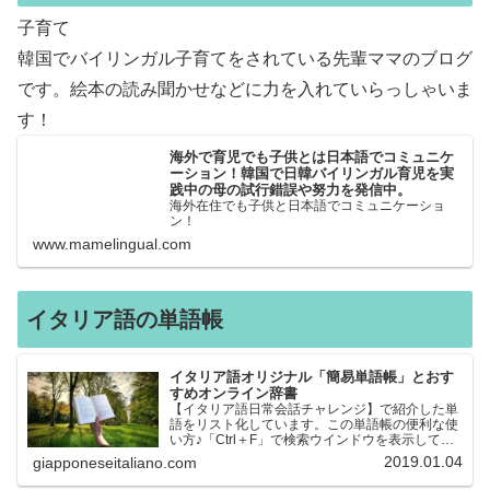
子育て
韓国でバイリンガル子育てをされている先輩ママのブログ
です。絵本の読み聞かせなどに力を入れていらっしゃいま
す！
海外で育児でも子供とは日本語でコミュニケ
ーション！韓国で日韓バイリンガル育児を実
践中の母の試行錯誤や努力を発信中。
海外在住でも子供と日本語でコミュニケーショ
ン！
www.mamelingual.com
イタリア語の単語帳
イタリア語オリジナル「簡易単語帳」とおす
すめオンライン辞書
【イタリア語日常会話チャレンジ】で紹介した単
語をリスト化しています。この単語帳の便利な使
い方♪「Ctrl＋F」で検索ウインドウを表示して、
知りたい単語を探すことができます。イタリア語
2019.01.04
giapponeseitaliano.com
→日本語、日本語→イタリア語 どちらでも検索
できるので、良…