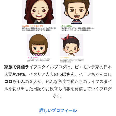
家族で発信ライフスタイルブログ
は、ピエモンテ家の日本
人妻
Ayetta
、イタリア人夫
のっぽさん
、ハーフちゃん
コロ
コロちゃん
の３人が、色んな角度で
私たちのライフスタイ
ルを切り出した日記やお役立ち情報を発信していくブログ
です。
詳しいプロフィール