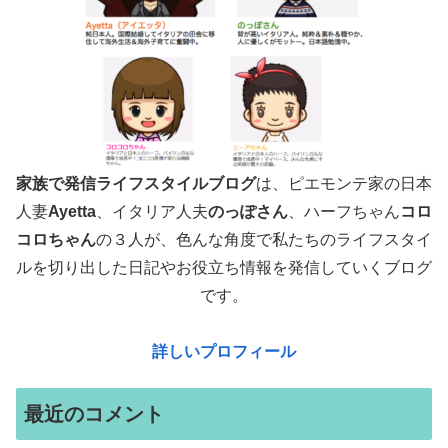
家族で発信ライフスタイルブログ
は、ピエモンテ家の日本
人妻
Ayetta
、イタリア人夫
のっぽさん
、ハーフちゃん
コロ
コロちゃん
の３人が、色んな角度で
私たちのライフスタイ
ルを切り出した日記やお役立ち情報を発信していくブログ
です。
詳しいプロフィール
最近のコメント