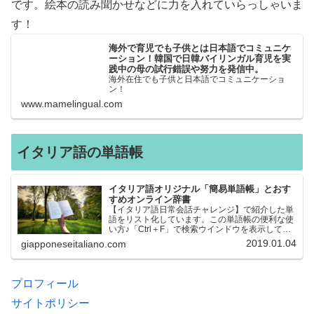
です。絵本の読み聞かせなどに力を入れていらっしゃいま
す！
海外で育児でも子供とは日本語でコミュニケ
ーション！韓国で日韓バイリンガル育児を実
践中の母の試行錯誤や努力を発信中。
海外在住でも子供と日本語でコミュニケーショ
ン！
www.mamelingual.com
イタリア語の単語帳
イタリア語オリジナル「簡易単語帳」とおす
すめオンライン辞書
【イタリア語日常会話チャレンジ】で紹介した単
語をリスト化しています。この単語帳の便利な使
い方♪「Ctrl＋F」で検索ウインドウを表示して、
知りたい単語を探すことができます。イタリア語
2019.01.04
giapponeseitaliano.com
→日本語、日本語→イタリア語 どちらでも検索
できるので、良…
プロフィール
サイトポリシー