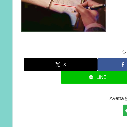
シ
X
LINE
Ayet