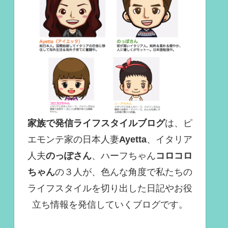
家族で発信ライフスタイルブログ
は、ピ
エモンテ家の日本人妻
Ayetta
、イタリア
人夫
のっぽさん
、ハーフちゃん
コロコロ
ちゃん
の３人が、色んな角度で
私たちの
ライフスタイルを切り出した日記やお役
立ち情報を発信していくブログ
です。