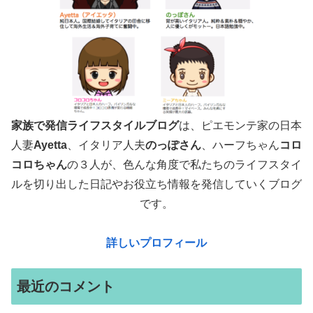
家族で発信ライフスタイルブログ
は、ピエモンテ家の日本
人妻
Ayetta
、イタリア人夫
のっぽさん
、ハーフちゃん
コロ
コロちゃん
の３人が、色んな角度で
私たちのライフスタイ
ルを切り出した日記やお役立ち情報を発信していくブログ
です。
詳しいプロフィール
最近のコメント