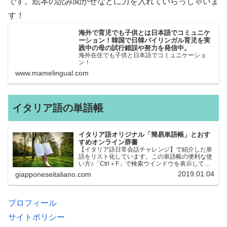
です。絵本の読み聞かせなどに力を入れていらっしゃいま
す！
海外で育児でも子供とは日本語でコミュニケ
ーション！韓国で日韓バイリンガル育児を実
践中の母の試行錯誤や努力を発信中。
海外在住でも子供と日本語でコミュニケーショ
ン！
www.mamelingual.com
イタリア語の単語帳
イタリア語オリジナル「簡易単語帳」とおす
すめオンライン辞書
【イタリア語日常会話チャレンジ】で紹介した単
語をリスト化しています。この単語帳の便利な使
い方♪「Ctrl＋F」で検索ウインドウを表示して、
知りたい単語を探すことができます。イタリア語
2019.01.04
giapponeseitaliano.com
→日本語、日本語→イタリア語 どちらでも検索
できるので、良…
プロフィール
サイトポリシー