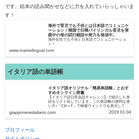
です。絵本の読み聞かせなどに力を入れていらっしゃいま
す！
海外で育児でも子供とは日本語でコミュニケ
ーション！韓国で日韓バイリンガル育児を実
践中の母の試行錯誤や努力を発信中。
海外在住でも子供と日本語でコミュニケーショ
ン！
www.mamelingual.com
イタリア語の単語帳
イタリア語オリジナル「簡易単語帳」とおす
すめオンライン辞書
【イタリア語日常会話チャレンジ】で紹介した単
語をリスト化しています。この単語帳の便利な使
い方♪「Ctrl＋F」で検索ウインドウを表示して、
知りたい単語を探すことができます。イタリア語
2019.01.04
giapponeseitaliano.com
→日本語、日本語→イタリア語 どちらでも検索
できるので、良…
プロフィール
サイトポリシー