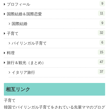
9
プロフィール
11
国際結婚＆国際恋愛
9
国際結婚
32
子育て
6
バイリンガル子育て
15
料理
47
旅行＆観光（まとめ）
37
イタリア旅行
相互リンク
子育て
韓国でバイリンガル子育てをされている先輩ママのブログ