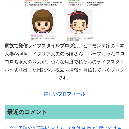
家族で発信ライフスタイルブログ
は、ピエモンテ家の日本
人妻
Ayetta
、イタリア人夫
のっぽさん
、ハーフちゃん
コロ
コロちゃん
の３人が、色んな角度で
私たちのライフスタイ
ルを切り出した日記やお役立ち情報を発信していくブログ
です。
詳しいプロフィール
最近のコメント
イタリア語の前置詞の覚え方！a/in/da/di/suの使い分けや