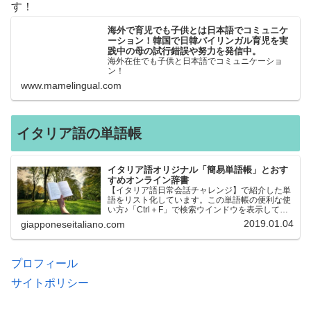
す！
海外で育児でも子供とは日本語でコミュニケ
ーション！韓国で日韓バイリンガル育児を実
践中の母の試行錯誤や努力を発信中。
海外在住でも子供と日本語でコミュニケーショ
ン！
www.mamelingual.com
イタリア語の単語帳
イタリア語オリジナル「簡易単語帳」とおす
すめオンライン辞書
【イタリア語日常会話チャレンジ】で紹介した単
語をリスト化しています。この単語帳の便利な使
い方♪「Ctrl＋F」で検索ウインドウを表示して、
知りたい単語を探すことができます。イタリア語
2019.01.04
giapponeseitaliano.com
→日本語、日本語→イタリア語 どちらでも検索
できるので、良…
プロフィール
サイトポリシー