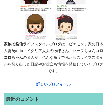
家族で発信ライフスタイルブログ
は、ピエモンテ家の日本
人妻
Ayetta
、イタリア人夫
のっぽさん
、ハーフちゃん
コロ
コロちゃん
の３人が、色んな角度で
私たちのライフスタイ
ルを切り出した日記やお役立ち情報を発信していくブログ
です。
詳しいプロフィール
最近のコメント