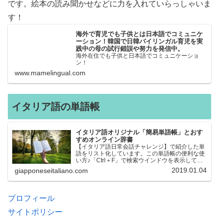
です。絵本の読み聞かせなどに力を入れていらっしゃいま
す！
海外で育児でも子供とは日本語でコミュニケ
ーション！韓国で日韓バイリンガル育児を実
践中の母の試行錯誤や努力を発信中。
海外在住でも子供と日本語でコミュニケーショ
ン！
www.mamelingual.com
イタリア語の単語帳
イタリア語オリジナル「簡易単語帳」とおす
すめオンライン辞書
【イタリア語日常会話チャレンジ】で紹介した単
語をリスト化しています。この単語帳の便利な使
い方♪「Ctrl＋F」で検索ウインドウを表示して、
知りたい単語を探すことができます。イタリア語
2019.01.04
giapponeseitaliano.com
→日本語、日本語→イタリア語 どちらでも検索
できるので、良…
プロフィール
サイトポリシー