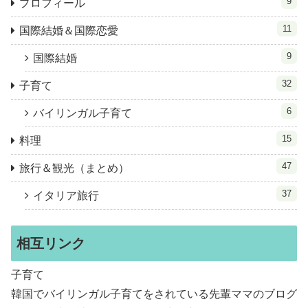
9
プロフィール
11
国際結婚＆国際恋愛
9
国際結婚
32
子育て
6
バイリンガル子育て
15
料理
47
旅行＆観光（まとめ）
37
イタリア旅行
相互リンク
子育て
韓国でバイリンガル子育てをされている先輩ママのブログ