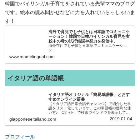
韓国でバイリンガル子育てをされている先輩ママのブログ
です。絵本の読み聞かせなどに力を入れていらっしゃいま
す！
海外で育児でも子供とは日本語でコミュニケ
ーション！韓国で日韓バイリンガル育児を実
践中の母の試行錯誤や努力を発信中。
海外在住でも子供と日本語でコミュニケーショ
ン！
www.mamelingual.com
イタリア語の単語帳
イタリア語オリジナル「簡易単語帳」とおす
すめオンライン辞書
【イタリア語日常会話チャレンジ】で紹介した単
語をリスト化しています。この単語帳の便利な使
い方♪「Ctrl＋F」で検索ウインドウを表示して、
知りたい単語を探すことができます。イタリア語
2019.01.04
giapponeseitaliano.com
→日本語、日本語→イタリア語 どちらでも検索
できるので、良…
プロフィール