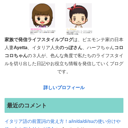
家族で発信ライフスタイルブログ
は、ピエモンテ家の日本
人妻
Ayetta
、イタリア人夫
のっぽさん
、ハーフちゃん
コロ
コロちゃん
の３人が、色んな角度で
私たちのライフスタイ
ルを切り出した日記やお役立ち情報を発信していくブログ
です。
詳しいプロフィール
最近のコメント
イタリア語の前置詞の覚え方！a/in/da/di/suの使い分けや