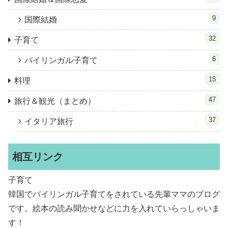
9
国際結婚
32
子育て
6
バイリンガル子育て
15
料理
47
旅行＆観光（まとめ）
37
イタリア旅行
相互リンク
子育て
韓国でバイリンガル子育てをされている先輩ママのブログ
です。絵本の読み聞かせなどに力を入れていらっしゃいま
す！