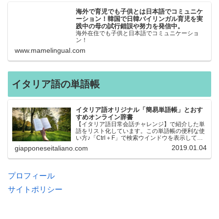
海外で育児でも子供とは日本語でコミュニケ
ーション！韓国で日韓バイリンガル育児を実
践中の母の試行錯誤や努力を発信中。
海外在住でも子供と日本語でコミュニケーショ
ン！
www.mamelingual.com
イタリア語の単語帳
イタリア語オリジナル「簡易単語帳」とおす
すめオンライン辞書
【イタリア語日常会話チャレンジ】で紹介した単
語をリスト化しています。この単語帳の便利な使
い方♪「Ctrl＋F」で検索ウインドウを表示して、
知りたい単語を探すことができます。イタリア語
2019.01.04
giapponeseitaliano.com
→日本語、日本語→イタリア語 どちらでも検索
できるので、良…
プロフィール
サイトポリシー