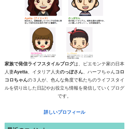
家族で発信ライフスタイルブログ
は、ピエモンテ家の日本
人妻
Ayetta
、イタリア人夫
のっぽさん
、ハーフちゃん
コロ
コロちゃん
の３人が、色んな角度で
私たちのライフスタイ
ルを切り出した日記やお役立ち情報を発信していくブログ
です。
詳しいプロフィール