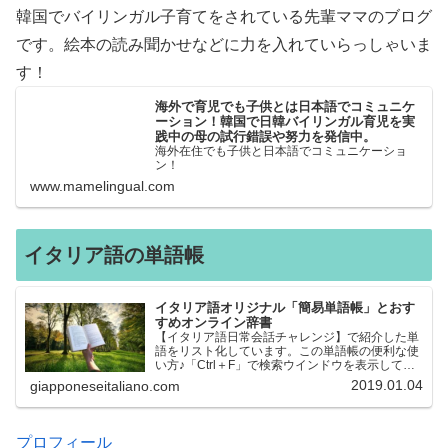
韓国でバイリンガル子育てをされている先輩ママのブログ
です。絵本の読み聞かせなどに力を入れていらっしゃいま
す！
海外で育児でも子供とは日本語でコミュニケ
ーション！韓国で日韓バイリンガル育児を実
践中の母の試行錯誤や努力を発信中。
海外在住でも子供と日本語でコミュニケーショ
ン！
www.mamelingual.com
イタリア語の単語帳
イタリア語オリジナル「簡易単語帳」とおす
すめオンライン辞書
【イタリア語日常会話チャレンジ】で紹介した単
語をリスト化しています。この単語帳の便利な使
い方♪「Ctrl＋F」で検索ウインドウを表示して、
知りたい単語を探すことができます。イタリア語
2019.01.04
giapponeseitaliano.com
→日本語、日本語→イタリア語 どちらでも検索
できるので、良…
プロフィール