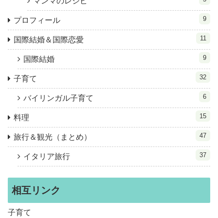
マンマのレシピ
9
プロフィール
11
国際結婚＆国際恋愛
9
国際結婚
32
子育て
6
バイリンガル子育て
15
料理
47
旅行＆観光（まとめ）
37
イタリア旅行
相互リンク
子育て