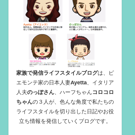
家族で発信ライフスタイルブログ
は、ピ
エモンテ家の日本人妻
Ayetta
、イタリア
人夫
のっぽさん
、ハーフちゃん
コロコロ
ちゃん
の３人が、色んな角度で
私たちの
ライフスタイルを切り出した日記やお役
立ち情報を発信していくブログ
です。