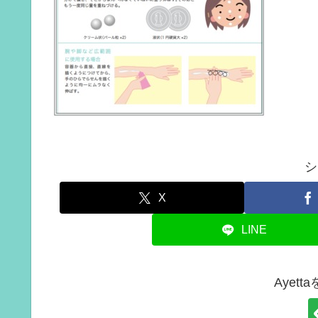
シ
X
LINE
Ayet