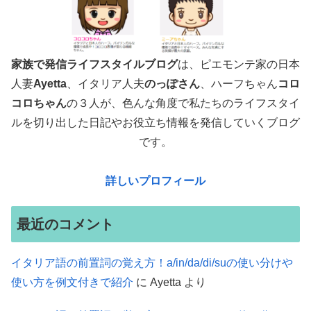
家族で発信ライフスタイルブログ
は、ピエモンテ家の日本
人妻
Ayetta
、イタリア人夫
のっぽさん
、ハーフちゃん
コロ
コロちゃん
の３人が、色んな角度で
私たちのライフスタイ
ルを切り出した日記やお役立ち情報を発信していくブログ
です。
詳しいプロフィール
最近のコメント
イタリア語の前置詞の覚え方！a/in/da/di/suの使い分けや
使い方を例文付きで紹介
に
Ayetta
より