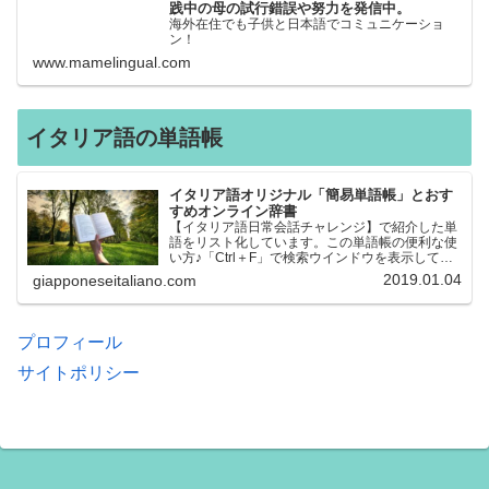
践中の母の試行錯誤や努力を発信中。
海外在住でも子供と日本語でコミュニケーショ
ン！
www.mamelingual.com
イタリア語の単語帳
イタリア語オリジナル「簡易単語帳」とおす
すめオンライン辞書
【イタリア語日常会話チャレンジ】で紹介した単
語をリスト化しています。この単語帳の便利な使
い方♪「Ctrl＋F」で検索ウインドウを表示して、
知りたい単語を探すことができます。イタリア語
2019.01.04
giapponeseitaliano.com
→日本語、日本語→イタリア語 どちらでも検索
できるので、良…
プロフィール
サイトポリシー