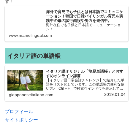
す！
海外で育児でも子供とは日本語でコミュニケ
ーション！韓国で日韓バイリンガル育児を実
践中の母の試行錯誤や努力を発信中。
海外在住でも子供と日本語でコミュニケーショ
ン！
www.mamelingual.com
イタリア語の単語帳
イタリア語オリジナル「簡易単語帳」とおす
すめオンライン辞書
【イタリア語日常会話チャレンジ】で紹介した単
語をリスト化しています。この単語帳の便利な使
い方♪「Ctrl＋F」で検索ウインドウを表示して、
知りたい単語を探すことができます。イタリア語
2019.01.04
giapponeseitaliano.com
→日本語、日本語→イタリア語 どちらでも検索
できるので、良…
プロフィール
サイトポリシー