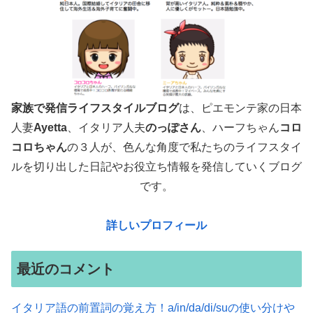
家族で発信ライフスタイルブログ
は、ピエモンテ家の日本
人妻
Ayetta
、イタリア人夫
のっぽさん
、ハーフちゃん
コロ
コロちゃん
の３人が、色んな角度で
私たちのライフスタイ
ルを切り出した日記やお役立ち情報を発信していくブログ
です。
詳しいプロフィール
最近のコメント
イタリア語の前置詞の覚え方！a/in/da/di/suの使い分けや