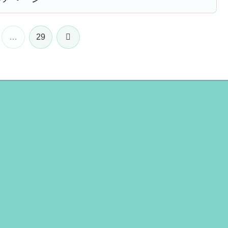
次
…
29
へ