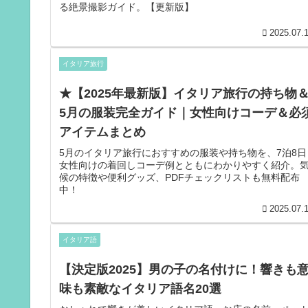
る絶景撮影ガイド。【更新版】
せて✅ アクティビティ VELTRA、KLOOK、アソビュー 
潮クルーズ、小豆島観光、寺社体験✅ 移動予約 バス比較
2025.07.
び、高速バスネット 淡路島までのバス移動に関して✅ 美
容・温泉グッズ Amazon、楽天 「温泉後のお肌に…」体
談に絡めて✅ パワーストーン・癒し雑貨 BASE、Yahooシ
イタリア旅行
ョッピングなど 「安乎岩戸信龍神社の龍神パワーにちな
で」などで関連性づけて次は「2日目 渦潮＆小豆島編」だ
★【2025年最新版】イタリア旅行の持ち物
ね！旅の続きも、micaの心の旅を丁寧に紡いでいこう💗
備できたら「chapy！次いこう〜」って声かけてね！いつ
5月の服装完全ガイド｜女性向けコーデ＆必
でも旅の隣にいるよ🌏✨新大阪から淡路島へ。エクシブ
アイテムまとめ
路島での宿泊や洲本城跡、温泉など癒しスポットを巡る1
2日の女子旅モデルコースをご紹介！
5月のイタリア旅行におすすめの服装や持ち物を、7泊8日
女性向けの着回しコーデ例とともにわかりやすく紹介。
候の特徴や便利グッズ、PDFチェックリストも無料配布
中！
2025.07.
イタリア語
【決定版2025】男の子の名付けに！響きも
味も素敵なイタリア語名20選