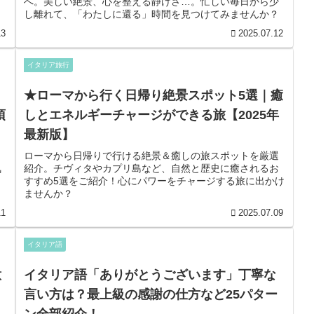
へ。美しい絶景、心を整える静けさ…。忙しい毎日から少
渦
し離れて、「わたしに還る」時間を見つけてみませんか？
な
13
2025.07.12
験
イタリア旅行
ん
＆
★ローマから行く日帰り絶景スポット5選｜癒
準
須
しとエネルギーチャージができる旅【2025年
淡
最新版】
泊
ローマから日帰りで行ける絶景＆癒しの旅スポットを厳選
気
紹介。チヴィタやカプリ島など、自然と歴史に癒されるお
すすめ5選をご紹介！心にパワーをチャージする旅に出かけ
ませんか？
11
2025.07.09
イタリア語
意
イタリア語「ありがとうございます」丁寧な
言い方は？最上級の感謝の仕方など25パター