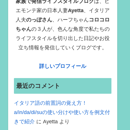
家族で発信ライフスタイルブログ
は、ピ
エモンテ家の日本人妻
Ayetta
、イタリア
人夫
のっぽさん
、ハーフちゃん
コロコロ
ちゃん
の３人が、色んな角度で
私たちの
ライフスタイルを切り出した日記やお役
立ち情報を発信していくブログ
です。
詳しいプロフィール
最近のコメント
イタリア語の前置詞の覚え方！
a/in/da/di/suの使い分けや使い方を例文付
きで紹介
に
Ayetta
より