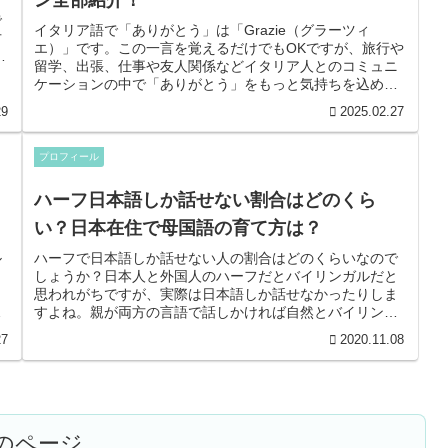
ン全部紹介！
ト
で
イタリア語で「ありがとう」は「Grazie（グラーツィ
方
エ）」です。この一言を覚えるだけでもOKですが、旅行や
新
留学、出張、仕事や友人関係などイタリア人とのコミュニ
ケーションの中で「ありがとう」をもっと気持ちを込めて
豊かに伝えるイタリア語のネイティブ表現をご紹介しま
29
2025.02.27
す。
プロフィール
ハーフ日本語しか話せない割合はどのくら
い？日本在住で母国語の育て方は？
ル
ハーフで日本語しか話せない人の割合はどのくらいなので
ウ
しょうか？日本人と外国人のハーフだとバイリンガルだと
、
思われがちですが、実際は日本語しか話せなかったりしま
タ
すよね。親が両方の言語で話しかければ自然とバイリンガ
ルになりそうなのに、母国語しか話...
27
2020.11.08
のページ