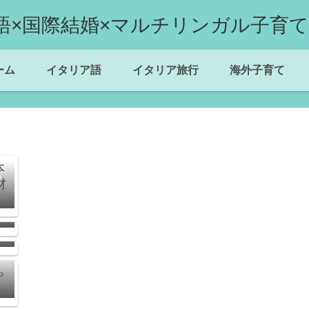
ーム
イタリア語
イタリア旅行
海外子育て
の
画
よ
？
ゃ