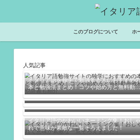
このブログについて
ホ
人気記事
イタリア語を独学で勉強する人におすすめ
本と勉強法まとめ！コツや始め方と無料動
＜独学でイタリア語＞「日常会話ができる
教材や辞書も紹介
うになる」を目指すのにオススメの本
とっさの一言！イタリア語でなんて言うの
まとめ
イタリア語のかわいいネーミング集！おし
れで意味が素敵な一覧そろえました！