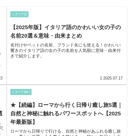
イタリア語
【2025年版】イタリア語のかわいい女の子の
名前20選＆意味・由来まとめ
名付けやペットの名前、ブランド名にも使える！かわいい
響きのイタリア語の女の子の名前を人気順に意味・由来付
の
きで紹介します。
食
れ
贅
23
2025.07.17
イタリア旅行
★【続編】ローマから行く日帰り癒し旅5選｜
と
選
自然と神秘に触れるパワースポットへ【2025
う
れ
年最新版】
気
シ
穴
ローマから日帰りで行ける、自然と神秘があふれる癒し旅
彩
わ