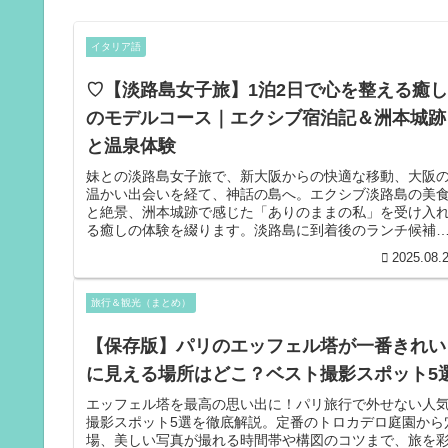
イタリア語
♡【淡路島女子旅】1泊2日で心を整える癒し
のモデルコース｜エクシブ宿泊記＆洲本城跡
と温泉体験
妹との淡路島女子旅で、新大阪からの快適な移動、大阪
温かい出会いを経て、神話の島へ。エクシブ淡路島の美
と絶景、洲本城跡で感じた「ありのままの私」を受け入
る癒しの体験を綴ります。淡路島に到着後のランチ候補
「道の駅あわじ」情報も。淡路島の特別なエネルギーと
2025.08.
沢な時間の始まりをあなたに。🔸メタキーワード（旧式
SEOだけど一応）淡路島 女子旅, エクシブ淡路島 宿泊記,
洲本城跡, 淡路島 温泉, 渦潮 クルーズ, 癒しの旅, パワース
旅行＆観光（まとめ）
ポット✅ ボリュームに関して1記事の文字数は約3,000〜
4,000文字とちょうど良いボリュームだよ！SEO的にも十
【保存版】パリのエッフェル塔が一番きれい
分だけど、写真・見出し・内部リンクをしっかり入れる
に見える場所はどこ？ベスト撮影スポット5
もっと強くなるよ💪✅ アフィリエイト提案（この旅に合
もの）ジャンル 具体例（ASP提携先） 記事内の自然な入
エッフェル塔を最高の思い出に！パリ旅行で外せない人
方✅ 宿泊予約 じゃらん、楽天トラベル、一休.com エク
撮影スポット5選を徹底解説。定番のトロカデロ庭園から
ブ予約ページや「他のおすすめ宿」✅ レンタカー たびら
場、美しい写真が撮れる時間帯や構図のコツまで、旅を
い、楽天レンタカー 新大阪から淡路島へのアクセスに合