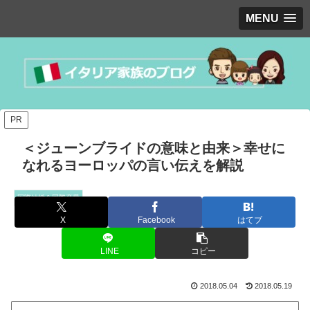
MENU
PR
＜ジューンブライドの意味と由来＞幸せに
なれるヨーロッパの言い伝えを解説
国際結婚＆国際恋愛
X
Facebook
はてブ
LINE
コピー
2018.05.04
2018.05.19