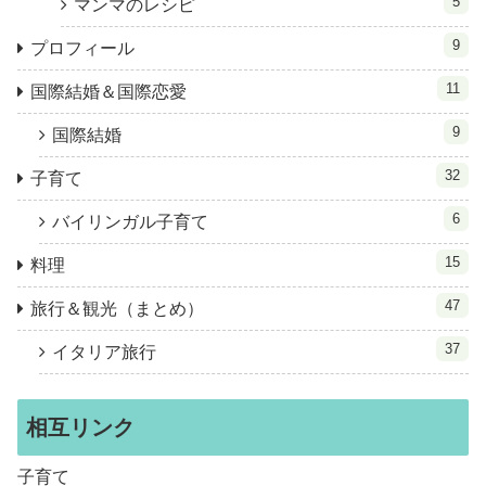
5
マンマのレシピ
9
プロフィール
11
国際結婚＆国際恋愛
9
国際結婚
32
子育て
6
バイリンガル子育て
15
料理
47
旅行＆観光（まとめ）
37
イタリア旅行
相互リンク
子育て