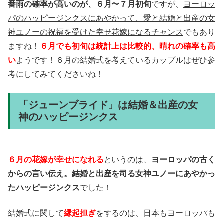
番雨の確率が高いのが、６月〜７月初旬
ですが、
ヨーロッ
パのハッピージンクスにあやかって、愛と結婚と出産の女
神ユノーの祝福を受けた幸せ花嫁になるチャンス
でもあり
ますね！
６月でも初旬は統計上は比較的、晴れの確率も高
い
ようです！６月の結婚式を考えているカップルはぜひ参
考にしてみてくださいね！
「ジューンブライド」は結婚＆出産の女
神のハッピージンクス
６月の花嫁が幸せになれる
というのは、
ヨーロッパの古く
からの言い伝え。結婚と出産を司る女神ユノーにあやかっ
たハッピージンクス
でした！
結婚式に関して
縁起担ぎ
をするのは、日本もヨーロッパも