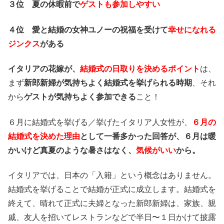
３位 夏の休暇前で
ゲストも参加しやすい
４位 愛と結婚の女神ユノーの祝福を受けて
幸せになれる
ジンクス
がある
イタリアの花嫁が、
結婚式の日取りを決めるポイント
は、
まず
新郎新婦が気持ちよく結婚式を挙げられる時期
、それ
から
ゲストが気持ちよく参加できる
こと！
６月に結婚式を挙げる／挙げたイタリア人女性が、
６月の
結婚式を決めた理由
として一番多かった回答が、６月は暖
かいけど真夏のような暑さはなく、
気候がいい
から。
イタリアでは、日本の「入籍」という概念はありません。
結婚式を挙げることで結婚が正式に成立します。結婚式を
終えて、晴れて正式に夫婦となった新郎新婦は、家族、親
戚、友人を招いてレストランなどで半日〜１日かけて披露