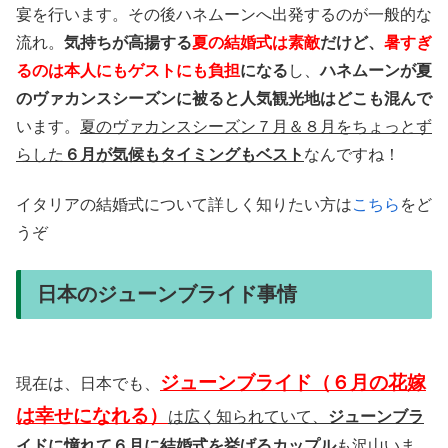
宴を行います。その後ハネムーンへ出発するのが一般的な
流れ。
気持ちが高揚する
夏の結婚式は素敵
だけど、
暑すぎ
るのは本人にもゲストにも負担
になる
し、
ハネムーンが夏
のヴァカンスシーズンに被ると人気観光地はどこも混んで
います。
夏のヴァカンスシーズン７月＆８月をちょっとず
らした
６月が気候もタイミングもベスト
なんですね！
イタリアの結婚式について詳しく知りたい方は
こちら
をど
うぞ
日本のジューンブライド事情
ジューンブライド（６月の花嫁
現在は、日本でも、
は幸せになれる）
は広く知られていて、
ジューンブラ
イドに憧れて６月に結婚式を挙げるカップル
も沢山いま