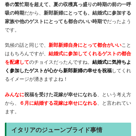
春の繁忙期を超えて、夏の収穫真っ盛りの時期の前の一呼
吸の時期
だから、
新郎新婦にとっても、結婚式に参加する
家族や他のゲストにとっても都合のいい時期で
だったよう
です。
気候の話と同じで、
新郎新婦自身にとって都合がいい
こと
はもちろんですが、
結婚式に参加してくれるゲストの都合
を配慮して
のチョイスだったんですね。
結婚式に気持ちよ
く参加したゲストが心から新郎新婦の幸せを祝福
してくれ
るイメージが湧きますよね！
みんなに
祝福を受けた花嫁が幸せになれる
、という考え方
から、
６月に結婚する花嫁は幸せになれる
、と言われてい
ます。
イタリアのジューンブライド事情