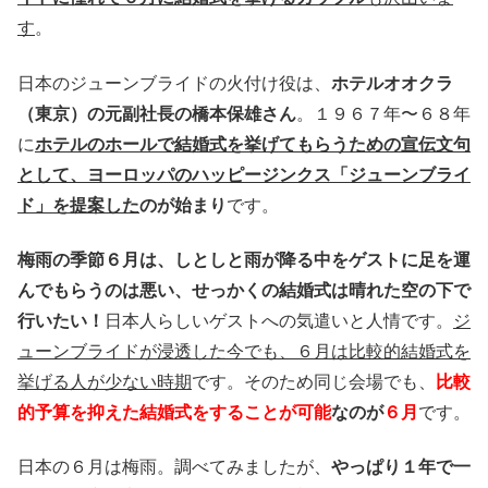
す
。
日本のジューンブライドの火付け役は、
ホテルオオクラ
（東京）の元副社長の橋本保雄さん
。１９６７年〜６８年
に
ホテルのホールで結婚式を挙げてもらうための宣伝文句
として、ヨーロッパのハッピージンクス「ジューンブライ
ド」を提案した
のが始まり
です。
梅雨の季節６月は、しとしと雨が降る中をゲストに足を運
んでもらうのは悪い、せっかくの結婚式は晴れた空の下で
行いたい！
日本人らしいゲストへの気遣いと人情です。
ジ
ューンブライドが浸透した今でも、６月は比較的結婚式を
挙げる人が少ない時期
です。そのため同じ会場でも、
比較
的予算を抑えた結婚式をすることが可能
なのが
６月
です。
日本の６月は梅雨。調べてみましたが、
やっぱり１年で一