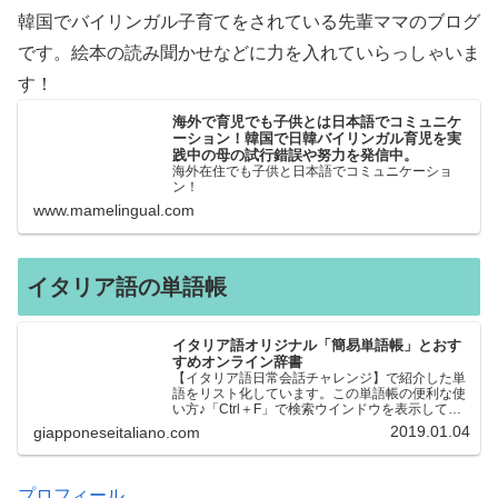
韓国でバイリンガル子育てをされている先輩ママのブログ
です。絵本の読み聞かせなどに力を入れていらっしゃいま
す！
海外で育児でも子供とは日本語でコミュニケ
ーション！韓国で日韓バイリンガル育児を実
践中の母の試行錯誤や努力を発信中。
海外在住でも子供と日本語でコミュニケーショ
ン！
www.mamelingual.com
イタリア語の単語帳
イタリア語オリジナル「簡易単語帳」とおす
すめオンライン辞書
【イタリア語日常会話チャレンジ】で紹介した単
語をリスト化しています。この単語帳の便利な使
い方♪「Ctrl＋F」で検索ウインドウを表示して、
知りたい単語を探すことができます。イタリア語
2019.01.04
giapponeseitaliano.com
→日本語、日本語→イタリア語 どちらでも検索
できるので、良…
プロフィール