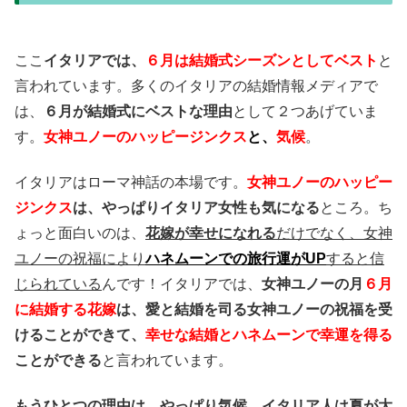
ここ
イタリアでは、
６月は結婚式シーズンとしてベスト
と
言われています。多くのイタリアの結婚情報メディアで
は、
６月が結婚式にベストな理由
として２つあげていま
す。
女神ユノーのハッピージンクス
と、
気候
。
イタリアはローマ神話の本場です。
女神ユノーのハッピー
ジンクス
は、やっぱりイタリア女性も気になる
ところ。ち
ょっと面白いのは、
花嫁が幸せになれる
だけでなく、女神
ユノーの祝福により
ハネムーンでの旅行運がUP
すると信
じられている
んです！イタリアでは、
女神ユノーの月
６月
に結婚する花嫁
は、愛と結婚を司る女神ユノーの祝福を受
けることができて、
幸せな結婚とハネムーンで幸運を得る
ことができる
と言われています。
もうひとつの理由は、やっぱり気候
。
イタリア人は夏が大