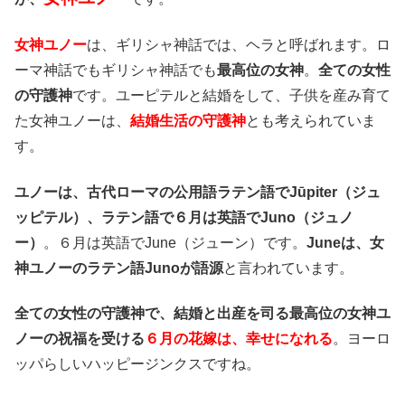
女神ユノー
は、ギリシャ神話では、ヘラと呼ばれます。ロ
ーマ神話でもギリシャ神話でも
最高位の女神
。
全ての女性
の守護神
です。ユーピテルと結婚をして、子供を産み育て
た女神ユノーは、
結婚生活の守護神
とも考えられていま
す。
ユノーは、古代ローマの公用語ラテン語でJūpiter（ジュ
ッピテル）、ラテン語で６月は英語でJuno（ジュノ
ー）
。６月は英語でJune（ジューン）です。
Juneは、女
神ユノーのラテン語Junoが語源
と言われています。
全ての女性の守護神で、結婚と出産を司る最高位の女神ユ
ノーの祝福を受ける
６月の花嫁は、幸せになれる
。ヨーロ
ッパらしいハッピージンクスですね。