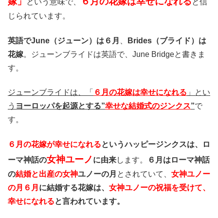
嫁」
６月の花嫁は幸せになれる
という意味で、
と信
じられています。
英語でJune（ジューン）は６月
、
Brides（ブライド）は
花嫁
。ジューンブライドは英語で、June Bridgeと書きま
す。
ジューンブライドは、「
６月の花嫁は幸せになれる
」とい
う
ヨーロッパを起源とする”
幸せな結婚式のジンクス
”
で
す。
６月の花嫁が幸せになれる
というハッピージンクスは、ロ
女神ユーノ
ーマ神話の
に由来
します。
６月はローマ神話
の
結婚と出産の女神
ユノーの月
とされていて、
女神ユノー
の月６月
に結婚する花嫁は、
女神ユノーの祝福を受けて、
幸せになれる
と言われています。