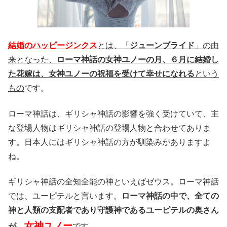
結婚のハッピージンクス
とは、「
ジューンブライド
」の由
来となった、
ローマ神話の女神ユノーの月、６月に結婚し
た花嫁は、女神ユノーの祝福を受けて幸せになれる
という
もの
です。
ローマ神話は、ギリシャ神話の影響を強く受けていて、主
な登場人物はギリシャ神話の登場人物と合わせてありま
す。日本人にはギリシャ神話の方が馴染みがありますよ
ね。
ギリシャ神話の全知全能の神といえばゼウス。ローマ神話
では、ユーピテルと言います。
ローマ神話の中で、全ての
神と人類の支配者であり守護神であるユーピテルの奥さん
女神ユノー
が、
です。