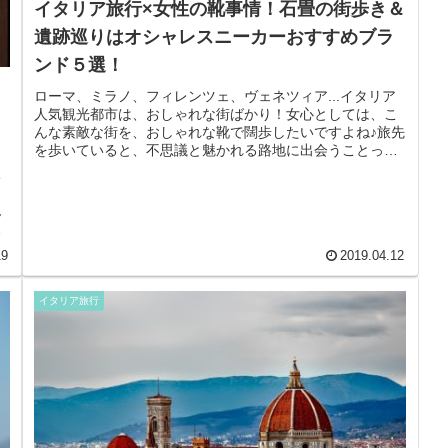
イタリア旅行×女性の靴事情！石畳の街歩き＆
遺跡巡りはオシャレスニーカーおすすめブラ
ンド５選！
ローマ、ミラノ、フィレンツェ、ヴェネツィア...イタリア
人気観光都市は、おしゃれな街ばかり！女心としては、こ
んな素敵な街を、おしゃれな靴で闊歩したいですよね♪旅先
を歩いていると、不思議と魅かれる路地に出会うことって
ありませんか？私の場合「石...
ち
イ
ん
産
19
2019.04.12
イタリア旅行