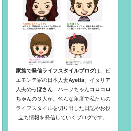
家族で発信ライフスタイルブログ
は、ピ
エモンテ家の日本人妻
Ayetta
、イタリア
人夫
のっぽさん
、ハーフちゃん
コロコロ
ちゃん
の３人が、色んな角度で
私たちの
ライフスタイルを切り出した日記やお役
立ち情報を発信していくブログ
です。