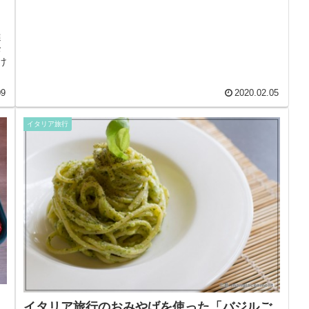
選
お
け
09
2020.02.05
イタリア旅行
イタリア旅行のおみやげを使った「バジルご