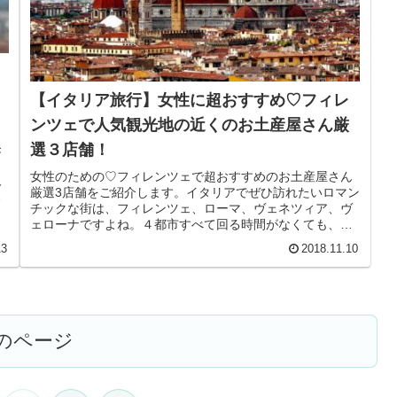
【イタリア旅行】女性に超おすすめ♡フィレ
ンツェで人気観光地の近くのお土産屋さん厳
選３店舗！
発
り
女性のための♡フィレンツェで超おすすめのお土産屋さん
人
厳選3店舗をご紹介します。イタリアでぜひ訪れたいロマン
の
チックな街は、フィレンツェ、ローマ、ヴェネツィア、ヴ
ェローナですよね。４都市すべて回る時間がなくても、フ
ィレンツェだけは絶対行きたい！...
13
2018.11.10
のページ