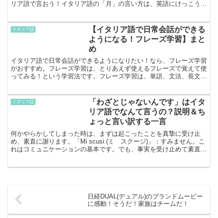
リア語で言おう！イタリア語の「月」の言い方は、英語にけっこう似
ています！英語で１月～１２月まで言える人は、覚えやすい...
【イタリア語で日常会話ができる
イタリア語
ようになる！フレーズ学習】まと
め
イタリア語で日常会話ができるようになりたい！なら、フレーズ学習
がおすすめ。フレーズ学習は、とりあえず使えるフレーズで覚えて使
ってみる！という学習法です。フレーズ学習は、単語、文法、長文読
解、リスニング、スピーキング、と本気でイタリア語を学問...
「わざとじゃないんです」はイタ
イタリア語
リア語でなんて言うの？説明＆ち
ょっと言い訳する一言
何かやらかしてしまった時は、まずは起こったことを真摯に受け止
め、素直に謝ります。「Mi scusi.(ミ スクージ)」：すみません。こ
れはコミュニケーションの基本です。でも、事実を受け止めて素直に
謝った上で、「わざとじゃないんです！」と真意...
日経DUAL(デュアル)のブランドムービー
に感動！そうだ！家族はチームだ！