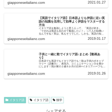
リア語。日本人とイタリア語は相性...
2021.01.27
giapponeseitaliano.com
【英語でイタリア語】日本語よりも伊語に近い英
語の知識を活用して効率よく伊語をマスターする
方法
イタリア語を勉強しようと思う人って、「英語が好き」
「できれば英語も合わせて勉強したい！」って人が結構い
るんですね！実は、私もそうでした。しかも、英語の知識
を活用してイタリア語を勉強すると、効率が良いのです！
2019.01.17
giapponeseitaliano.com
なぜなら、日本語よりも英語はずっと...
子供と一緒に歌でイタリア語♪まとめ【動画あ
り】
日本語でも英語でもイタリア語でも！歌は子供のボキャブ
ラリー（語彙力）、表現力、コミュニケーション力を豊か
にします！我が家の２歳６か月の日本×イタリアハーフちゃ
ん、コロコロちゃんもお歌が大好きです♪このシリーズでは
コロコロちゃんがイタリア語の...
2019.01.26
giapponeseitaliano.com
イタリア語
イタリア語
独学
シェアする