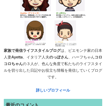
家族で発信ライフスタイルブログ
は、ピエモンテ家の日本
人妻
Ayetta
、イタリア人夫
のっぽさん
、ハーフちゃん
コロ
コロちゃん
の３人が、色んな角度で
私たちのライフスタイ
ルを切り出した日記やお役立ち情報を発信していくブログ
です。
詳しいプロフィール
最近のコメント