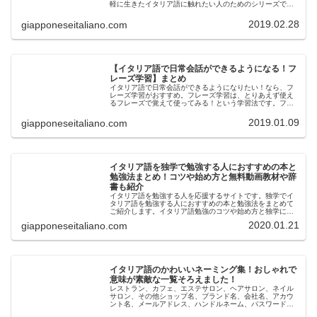
軽に生きたイタリア語に触れたい人のためのシリーズで
す！このシリーズでは、難しい文法説明や、単語の解説な
どは一切省いて、あるシチュエーシ...
2019.02.28
giapponeseitaliano.com
【イタリア語で日常会話ができるようになる！フ
レーズ学習】まとめ
イタリア語で日常会話ができるようになりたい！なら、フ
レーズ学習がおすすめ。フレーズ学習は、とりあえず使え
るフレーズで覚えて使ってみる！という学習法です。フレ
ーズ学習は、単語、文法、長文読解、リスニング、スピー
キング、と本気でイタリア語を学問...
2019.01.09
giapponeseitaliano.com
イタリア語を独学で勉強する人におすすめの本と
勉強法まとめ！コツや始め方と無料動画教材や辞
書も紹介
イタリア語を勉強する人を応援するサイトです。独学でイ
タリア語を勉強する人におすすめの本と勉強法をまとめて
ご紹介します。イタリア語勉強のコツや始め方と独学にお
すすめの無料の動画やおすすめ教材と、おすすめの辞書も
2020.01.21
giapponeseitaliano.com
紹介します！イタリア語を勉強した...
イタリア語のかわいいネーミング集！おしゃれで
意味が素敵な一覧そろえました！
レストラン、カフェ、エステサロン、ヘアサロン、ネイル
サロン、その他ショップ名、ブランド名、会社名、アカウ
ント名、メールアドレス、ハンドルネーム、パスワード、
ペットの名前など色んなネーミングで使える！可愛いイタ