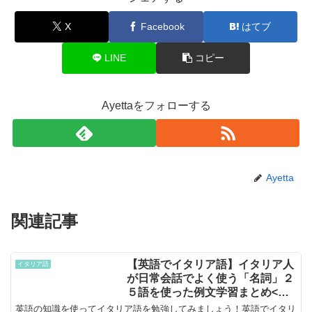
X
Facebook
はてブ
LINE
コピー
Ayettaをフォローする
Ayetta
関連記事
【英語でイタリア語】イタリア人
イタリア語
が日常会話でよく使う「名詞」２
５語を使った例文学習まとめ<動
画あり>
英語の知識を使ってイタリア語を勉強してみましょう！英語でイタリ