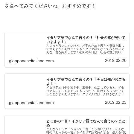
を食べてみてくださいね。おすすめです！
イタリア語でなんて言うの？「社会の窓が開いて
いますよ！」
ちょっと言いにくいけど、相手のためを思うと勇気を出し
て伝えよう！あれ？！でもイタリア語でなんて言うの？そ
んな一言を紹介します！初回の今日は「社会の窓が開いて
いますよ！」ズボンのチャックが開いている人に、間接的
にそれを教えてあげるための、優し...
2019.02.20
giapponeseitaliano.com
イタリア語でなんて言うの？「今日は俺がおごる
よ！」
イタリア旅行中や留学中、出張中、生活していると、イタ
リア人にすごくよくしてもらったり、助けてもらったりす
ることがよくあります！イタリア人には、人好きな人が多
いせいでしょうか？親日家が多いせいかもしれません！よ
くしてもらった相手には、ちょっと...
2019.02.23
giapponeseitaliano.com
とっさの一言！イタリア語でなんて言うの？まと
め
こんなシチュエーションで一言「こう言いたい！」そんな
時の『とっさの一言』をイタリア語で紹介する、使える×気