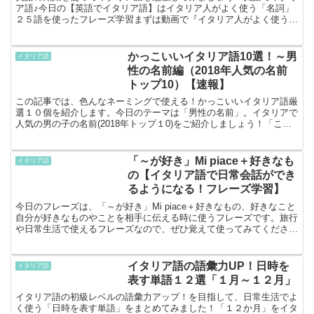
ア語♪今日の【英語でイタリア語】はイタリア人がよく使う「名詞」
２５語を使ったフレーズ学習まずは動画で『イタリア人がよく使う
「名詞」２５語を例文』と一緒にザっと見てみましょう！説明...
かっこいいイタリア語10選！～男
イタリア語
性の名前編（2018年人気の名前
トップ10）【速報】
この記事では、色んなネーミングで使える！かっこいいイタリア語厳
選１０個を紹介します。今日のテーマは「男性の名前」。イタリアで
人気の男の子の名前(2018年トップ１0)をご紹介しましょう！「これ
だ！」というお気に入りの名前が見つかりますように...
「～が好き」Mi piace＋好きなも
イタリア語
の【イタリア語で日常会話ができ
るようになる！フレーズ学習】
今日のフレーズは、「～が好き」Mi piace＋好きなもの、好きなこと
自分が好きなものやことを相手に伝える時に使うフレーズです。旅行
や日常生活で使えるフレーズなので、ぜひ覚えて使ってみてください
ね！基本フレーズMi piace la piz...
イタリア語の語彙力UP！日時を
イタリア語
表す単語１２選「１月～１２月」
イタリア語の初級レベルの語彙力アップ！を目指して、日常生活でよ
く使う「日時を表す単語」をまとめてみました！「１２か月」をイタ