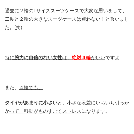
過去に２輪のLサイズスーツケースで大変な思いをして、
二度と２輪の大きなスーツケースは買わない！と誓いまし
た。(笑)
特に
腕力に自信のない女性
は、
絶対４輪
がいい
ですよ！
また、
４輪でも、
タイヤがあまりに小さい
と、小さな段差にいちいち引っか
かって、移動がものすごくストレス
になります。